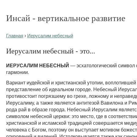
Инсай - вертикальное развитие
Главная
›
Иерусалим небесный
Иерусалим небесный - это...
ИЕРУСАЛИМ НЕБЕСНЫЙ
— эсхатологический символ 
гармонии.
Вариант иудейской и христианской утопии, воплотившей
представление об идеальном городе. Небесный Иеруса
противостоит погрязшему во грехе, ложному и неправе
Иерусалиму, а также является антитезой Вавилона и Рим
рода рай в образе города. Небесный Иерусалим являетс
символом небесной церкви: это место, где в соответствии
христианской и исламской традицией совершается меди
человека с Богом, поэтому он выступает мотивом божес
откровений и видений. Истолковывается также как сино