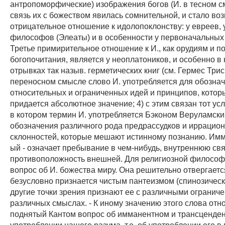
антропоморфические) изображения богов (И. в тесном с
связь их с божеством явилась сомнительной, и стало воз
отрицательное отношение к идолопоклонству: у евреев, 
философов (Элеаты) и в особенности у первоначальных 
Третье примирительное отношение к И., как орудиям и п
богопочитания, является у неоплатоников, и особенно в
отрывках так назыв. герметических книг (см. Гермес Трисм
переносном смысле слово И. употребляется для обозна
относительных и ограниченных идей и принципов, кото
придается абсолютное значение; 4) с этим связан тот у
в котором термин И. употребляется Бэконом Веруламски
обозначения различного рода предрассудков и иррацио
склонностей, которые мешают истинному познанию. Имм
ый - означает пребывание в чем-нибудь, внутреннюю свя
противоположность внешней. Для религиозной филосо
вопрос об И. божества миру. Она решительно отвергает
безусловно признается чистым пантеизмом (спинозическо
другие точки зрения признают ее с различными огранич
различных смыслах. - К иному значению этого слова отн
поднятый Кантом вопрос об имманентном и трансценде
употреблении нашего разума, т.е. об употреблении его в