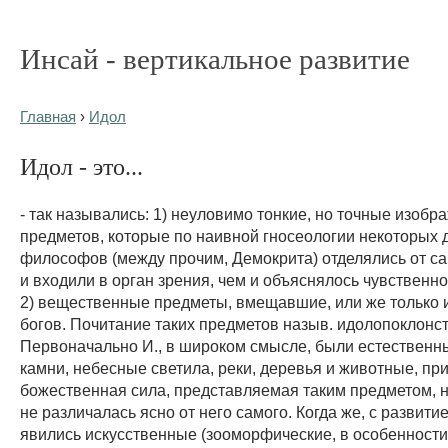
Инсай - вертикальное развитие
Главная
›
Идол
Идол - это...
- так назывались: 1) неуловимо тонкие, но точные изобр
предметов, которые по наивной гносеологии некоторых 
философов (между прочим, Демокрита) отделялись от с
и входили в орган зрения, чем и объяснялось чувственн
2) вещественные предметы, вмещавшие, или же только
богов. Почитание таких предметов назыв. идолопоклонс
Первоначально И., в широком смысле, были естественн
камни, небесные светила, реки, деревья и животные, пр
божественная сила, представляемая таким предметом, н
не различалась ясно от него самого. Когда же, с развити
явились искусственные (зооморфические, в особенности