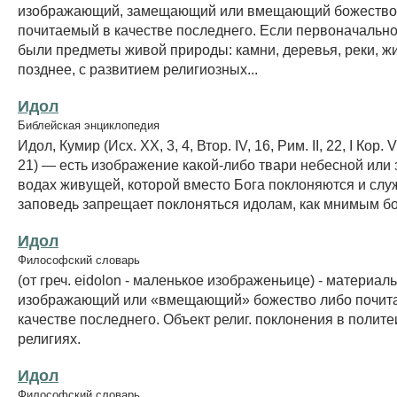
изображающий, замещающий или вмещающий божество
почитаемый в качестве последнего. Если первоначальн
были предметы живой природы: камни, деревья, реки, ж
позднее, с развитием религиозных...
Идол
Библейская энциклопедия
Идол, Кумир (Исх. XX, 3, 4, Втор. IV, 16, Рим. II, 22, I Кор. VI
21) — есть изображение какой-либо твари небесной или 
водах живущей, которой вместо Бога поклоняются и служ
заповедь запрещает поклоняться идолам, как мнимым бо
Идол
Философский словарь
(от греч. eidolon - маленькое изображеньице) - материа
изображающий или «вмещающий» божество либо почит
качестве последнего. Объект религ. поклонения в полите
религиях.
Идол
Философский словарь