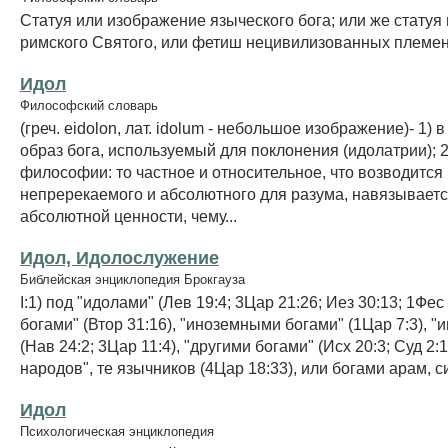
Статуя или изображение языческого бога; или же статуя
римского Святого, или фетиш нецивилизованных племен
Идол
Философский словарь
(греч. eidolon, лат. idolum - небольшое изображение)- 1) 
образ бога, используемый для поклонения (идолатрии); 2
философии: то частное и относительное, что возводится 
непререкаемого и абсолютного для разума, навязываетс
абсолютной ценности, чему...
Идол, Идолослужение
Библейская энциклопедия Брокгауза
I:1) под "идолами" (Лев 19:4; 3Цар 21:26; Иез 30:13; 1Фес
богами" (Втор 31:16), "иноземными богами" (1Цар 7:3), 
(Нав 24:2; 3Цар 11:4), "другими богами" (Исх 20:3; Суд 2:1
народов", те язычников (4Цар 18:33), или богами арам, с
Идол
Психологическая энциклопедия