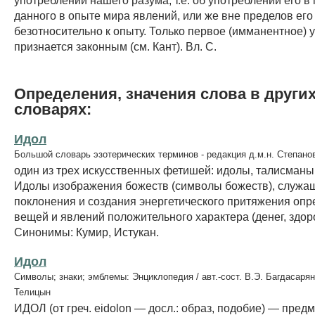
данного в опыте мира явлений, или же вне пределов его
безотносительно к опыту. Только первое (имманентное) 
признается законным (см. Кант). Вл. С.
Определения, значения слова в други
словарях:
Идол
Большой словарь эзотерических терминов - редакция д.м.н. Степано
один из трех искусственных фетишей: идолы, талисманы
Идолы изображения божеств (символы божеств), служа
поклонения и создания энергетического притяжения оп
вещей и явлений положительного характера (денег, здоро
Синонимы: Кумир, Истукан.
Идол
Символы; знаки; эмблемы: Энциклопедия / авт.-сост. В.Э. Багдасарян
Телицын
ИДОЛ (от греч. eidolon — досл.: образ, подобие) — предм