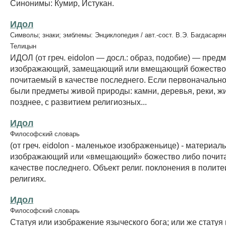
Синонимы: Кумир, Истукан.
Идол
Символы; знаки; эмблемы: Энциклопедия / авт.-сост. В.Э. Багдасарян
Телицын
ИДОЛ (от греч. eidolon — досл.: образ, подобие) — предм
изображающий, замещающий или вмещающий божество
почитаемый в качестве последнего. Если первоначальн
были предметы живой природы: камни, деревья, реки, ж
позднее, с развитием религиозных...
Идол
Философский словарь
(от греч. eidolon - маленькое изображеньице) - материа
изображающий или «вмещающий» божество либо почит
качестве последнего. Объект религ. поклонения в полите
религиях.
Идол
Философский словарь
Статуя или изображение языческого бога; или же статуя