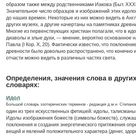
образом также между родственниками Иакова (Быт. XXXI, 
Значительное число образцов и изображений этих идоло
до наших времен. Некоторые из них можно видеть в Анг
других музеях, а другие начертаны на памятниках древн
Многие из первенствующих христиан полагали, что в ид
диаволы и злые духи, — мнение, вероятно основанное н
Павла (I Кор. X, 20). Фактически известно, что поклонени
древности было довольно распространено, что конечно 
отчасти можно видеть в различных частях света.
Определения, значения слова в други
словарях:
Идол
Большой словарь эзотерических терминов - редакция д.м.н. Степано
один из трех искусственных фетишей: идолы, талисманы
Идолы изображения божеств (символы божеств), служа
поклонения и создания энергетического притяжения оп
вещей и явлений положительного характера (денег, здоро