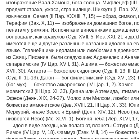
изображение Ваал-Хамона, бога солнца. Мифлецеф (III Ц
предмет страха, ужаса, страшилище. Шиккутц (II Пар. XV,
языческая. Семел (II Пар. ХХХIII, 7, 15) — образ, символ,
Терафим (Зах. X, 11) — изображения домашних богов, 
пенатам у римлян. Их почитали виновниками домашнего 
вопрошали, как оракулов (Суд. XVII, 5, Иез. XXI, 21 и др.)
имеются еще и другие различные названия идолов на е
языке. Главнейшими идолами или лжебогами в древности
из Свящ. Писания, были следующие: Адрамелех и Анам
сепарвимские (IV Цар. XVII, 31). Ашима — божество емаф
XVII, 30). Астарта — божество сидонское (Суд. II, 13, III Ца
(Суд. II, 11-13). Дагон — бог филистимский (Суд. XVI, 23)
(бог мух) — божество аккаронское (IV Цар. 1, 2). Хамос —
моавитский (III Цар. XI, 33). Диана или Артемида, чтимая
Эфесе (Деян. XIX, 24-27). Молох или Милхом, лжебог ил
божество аммонитское (Дев. XVIII, 21, III Цар. XI, 33). Юп
Меркурий, иначе Зевес и Ермий (Деян. XIV, 12). Нево (па
низвергся Нево) (Ис. XLVI, 1). Богиня неба (Иер. ХLVI, 17
— идол в виде звезды, как полагают, планеты Сатурна (Дея
Римон (IV Цар. V, 18). Фаммуз (Езек. VIII, 14) — божество
финикийское, и многие другие. Древние поклонялись о