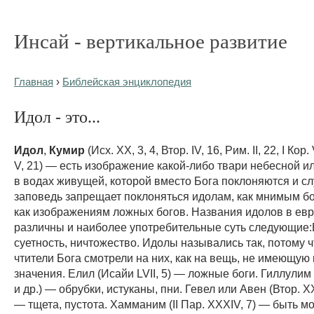
Инсай - вертикальное развитие
Главная
›
Библейская энциклопедия
Идол - это...
Идол
,
Кумир
(Исх. XX, 3, 4, Втор. IV, 16, Рим. II, 22, I Кор. V
V, 21) — есть изображение какой-либо твари небесной и
в водах живущей, которой вместо Бога поклоняются и сл
заповедь запрещает поклоняться идолам, как мнимым б
как изображениям ложных богов. Названия идолов в ев
различны и наиболее употребительные суть следующие
суетность, ничтожество. Идолы назывались так, потому 
чтители Бога смотрели на них, как на вещь, не имеющую 
значения. Елил (Исайи LVII, 5) — ложные боги. Гиллулим 
и др.) — обрубки, истуканы, пни. Гевел или Авен (Втор. XXX
— тщета, пустота. Хамманим (II Пар. XXXIV, 7) — быть м