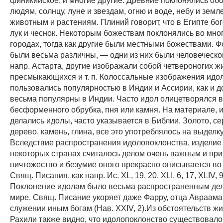
людям, солнцу, луне и звездам, огню и воде, небу и земле
животным и растениям. Плиний говорит, что в Египте бо
лук и чеснок. Некоторым божествам поклонялись во мног
городах, тогда как другие были местными божествами. 
были весьма различны, — одни из них были человеческог
напр. Астарта, другие изображали собой четвероногих ж
пресмыкающихся и т. п. Колоссальные изображения идо
пользовались популярностью в Индии и Ассирии, как и 
весьма популярны в Индии. Часто идол олицетворялся в
бесформенного обрубка, пня или камня. На материале, и
делались идолы, часто указывается в Библии. Золото, се
дерево, камень, глина, все это употреблялось на выделк
Вследствие распространения идолопоклонства, изделие
некоторых странах считалось делом очень важным и пр
ничтожество и безумие оного прекрасно описывается во
Свящ. Писания, как напр. Ис. ХL, 19, 20, ХLI, 6, 17, ХLIV, 9
Поклонение идолам было весьма распространенным де
мире. Свящ. Писание укоряет даже Фарру, отца Авраама
служении иным богам (Нав. XXIV, 2).Из обстоятельств ж
Рахили также видно, что идолопоклонство существовал