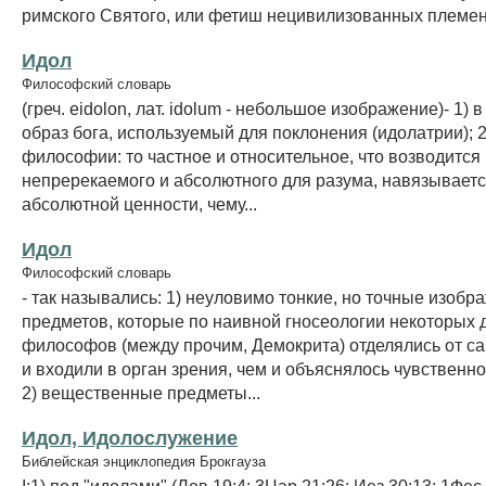
римского Святого, или фетиш нецивилизованных племен
Идол
Философский словарь
(греч. eidolon, лат. idolum - небольшое изображение)- 1) 
образ бога, используемый для поклонения (идолатрии); 2
философии: то частное и относительное, что возводится 
непререкаемого и абсолютного для разума, навязываетс
абсолютной ценности, чему...
Идол
Философский словарь
- так назывались: 1) неуловимо тонкие, но точные изобр
предметов, которые по наивной гносеологии некоторых 
философов (между прочим, Демокрита) отделялись от с
и входили в орган зрения, чем и объяснялось чувственн
2) вещественные предметы...
Идол, Идолослужение
Библейская энциклопедия Брокгауза
I:1) под "идолами" (Лев 19:4; 3Цар 21:26; Иез 30:13; 1Фес