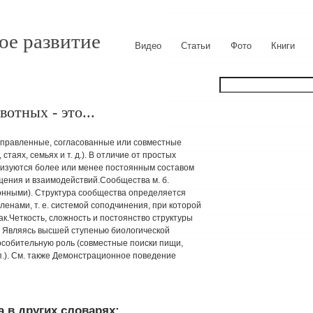
ое развитие
Видео
Статьи
Фото
Книги
отных - это...
монаправленные, согласованные или совместные
стаях, семьях и т. д.). В отличие от простых
изуются более или менее постоянным составом
щения и взаимодействий.Сообщества м. б.
онными). Структура сообщества определяется
енами, т. е. системой соподчинения, при которой
.Четкость, сложность и постоянство структуры
ж. Являясь высшей ступенью биологической
пособительную роль (совместные поиски пищи,
 п.). См. также Демонстрационное поведение
 в других словарях: