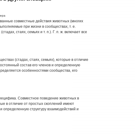
гера
ванные совместные действия животных (многих
ыполняемые при жизни в сообществах, т. е.
дах, стаях, семьях и т. п.). Г. п. ж. включает все
ествах (стадах, стаях, семьях), которые в отличие
постоянный состав его членов и определенную
определяется особенностями сообщества, его
пецифика. Совместное поведение животных в
орые в отличие от простых скоплений имеют
 и определенную структуру взаимодействий и