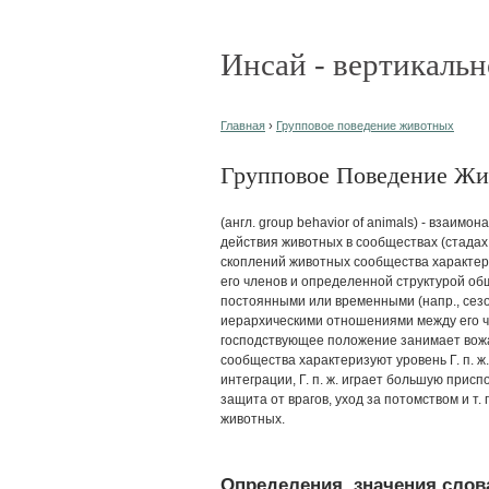
Инсай - вертикальн
Главная
›
Групповое поведение животных
Групповое Поведение Жив
(англ. group behavior of animals) - взаи
действия животных в сообществах (стадах, 
скоплений животных сообщества характер
его членов и определенной структурой об
постоянными или временными (напр., сез
иерархическими отношениями между его чл
господствующее положение занимает вожак
сообщества характеризуют уровень Г. п. 
интеграции, Г. п. ж. играет большую прис
защита от врагов, уход за потомством и т.
животных.
Определения, значения слова