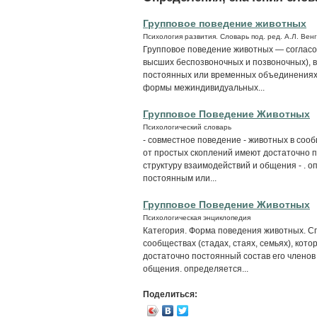
Групповое поведение животных
Психология развития. Словарь под. ред. А.Л. Вен
Групповое поведение животных — согласо
высших беспозвоночных и позвоночных), в
постоянных или временных объединениях (ста
формы межиндивидуальных...
Групповое Поведение Животных
Психологический словарь
- совместное поведение - животных в сообщ
от простых скоплений имеют достаточно 
структуру взаимодействий и общения - . 
постоянным или...
Групповое Поведение Животных
Психологическая энциклопедия
Категория. Форма поведения животных. С
сообществах (стадах, стаях, семьях), кот
достаточно постоянный состав его членов
общения. определяется...
Поделиться: