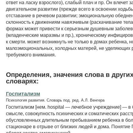
ответ на ласку взрослого), слабый плач и пр. Он влечет 
двигательном развитии (прежде всего в освоении ходьбы
отставание в речевом развитии; эмоциональную обеднен
склонность к движениям навязчивым (раскачивание тела)
формах может привести к серьезным душевным заболе
(младенческие маразмы и пр.), хроническому инфициров
к смерти. может возникнуть не только в домах ребенка, н
малоэмоциональных, холодных матерей, не уделяющих 
требуемого внимания.
Определения, значения слова в други
словарях:
Госпитализм
Психология развития. Словарь под. ред. А.Л. Венгера
Госпитализм [нем. hospital — лечебное учреждение] — в
смысле, совокупность психических и соматических расст
обусловленных длительным пребыванием ребенка в бо
стационаре в отрыве от близких людей и дома. Понятие Г
оборот австро-американский...