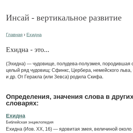
Инсай - вертикальное развитие
Главная
›
Ехидна
Ехидна - это...
(Эхидна) — чудовище, полудева-полузмея, породившая 
целый ряд чудовищ: Сфинкс, Цербера, немейского льва,
и др. От Геракла (или Зевса) родила Скифа.
Определения, значения слова в други
словарях:
Ехидна
Библейская энциклопедия
Ехидна (Иов. XX, 16) — ядовитая змея, величиной около