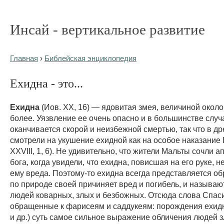
Инсай - вертикальное развитие
Главная
›
Библейская энциклопедия
Ехидна - это...
Ехидна
(Иов. XX, 16) — ядовитая змея, величиной около
более. Уязвление ее очень опасно и в большинстве случ
оканчивается скорой и неизбежной смертью, так что в д
смотрели на укушение ехидной как на особое наказание
XXVIII, 1, 6). Не удивительно, что жители Мальты сочли а
бога, когда увидели, что ехидна, повисшая на его руке, 
ему вреда. Поэтому-то ехидна всегда представляется обр
по природе своей причиняет вред и погибель, и называ
людей коварных, злых и безбожных. Отсюда слова Спаси
обращенные к фарисеям и саддукеям: порождения ехидни
и др.) суть самое сильное выражение обличения людей з