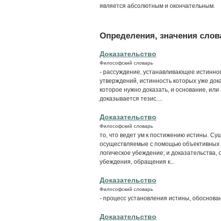
является абсолютным и окон­чательным.
Определения, значения слова
Доказательство
Философский словарь
- рассуждение, устанавливающее истиннос
утверждений, истинность которых уже дока
которое нужно доказать, и основание, или
доказывается тезис....
Доказательство
Философский словарь
то, что ведет ум к постижению истины. Су
осуществляемые с помощью объективных м
логическое убеждение; и доказательства,
убеждения, обращения к...
Доказательство
Философский словарь
- процесс установления истины, обоснова
Доказательство