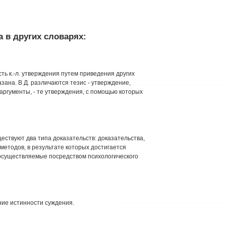
 в других словарях:
ть к.-л. утверждения путем приведения других
зана. В Д. различаются тезис - утверждение,
 аргументы, - те утверждения, с помощью которых
ществуют два типа доказательств: доказательства,
етодов, в результате которых достигается
 осуществляемые посредством психологического
ние истинности суждения.