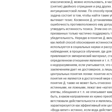
классическом Д. можно использовать, в час
(снятия) двойного отрицания и ряд других
интуиционистской логике. По способу пров
задача состоит в том, чтобы найти такие 
вытекает тезис. Косвенное Д. устанавли­в
ошибочность про­тивоположного ему допу
утвердить истинность тезиса. Этим оно о
призванных только частично поддержать т
убедительность. Нередко в понятие Д. вк
как любой способ обоснования истинности
используется в социальных науках и рас
наблю­дения; в процессе обучения, где д
привлекаются эмпирический материал, ста
определенном отно­шении явления и т. п.
к недоразу­мениям, если учитывается, чт
заключениям дает не достоверное, а лишь
центральных понятия логики: по­нятие ист
понятия не являются в достаточной мере 
понятие Д. также не может быть отнесено
истинными, ни ложны­ми, лежат вне «катег
клятвы, обещания и т. п. не описывают как
быть, в каком направлении их нужно преоб
ветствовали действительности и являлись 
характеризуется как эффективный или цел
«Вода кипит» истинно, если вода действит