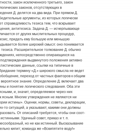
тности, закон исклю­ченного третьего, закон
 логических законов, отсутствующих в
едения Д. делятся на два вида. При прямом Д.
убедительные аргумен­ты, из которых логически
ает справедливость тезиса тем, что вскрывает
щения, антитезиса. Задача Д. — исчерпывающе
тличается от других мыслительных процедур,
езис, придать ему большую или мень­шую
ладывается более широкий смысл: оно понимается
 тезиса. Расширительное толкование Д. обычно
суждениях, непосредственно опирающихся на
ля подтверждения выдвинутого положения активно
­тистические данные, ссылки на типичные в
 Придание термину «Д.» широкого смысла не ведет
о обобщение, переход от частных факторов к общим
 ве­роятное знание. Определение Д. включает два
ины и понятие логического следования. Оба эти
ясными, и, значит, определяемое через них
 к ясным. Многие утверждения не являются ни
ории истины». Оценки, нормы, советы, дек­ларации,
их-то ситуа­ций, а указывают, какими они должны
разовать. От описаний требуется, чтобы они соот­
истинными. Удачный совет, приказ и т. п.
е­сообразный, но не как истинный. Высказывание
ельно кипит; команда же «Вскипяти­те воду!»