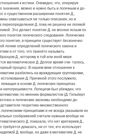
отношения к истине. Очевидно, что, оперируя
 значения, можно и нужно быть и логичным и до­
ос о существенном рас­ширении понятия Д.,
­жны охватываться не только описания, но и
а переопределения Д. пока не решена ни логикой
гикой. Это де­лает понятие Д. не вполне ясным по
ого понятия логического следова­ния. Логических
го по­нятия, в принципе существует бесконечно
ой логике определений логического закона и
тики и от того, что принято называть
бразцом Д., которому в той или иной мере
ется математическое Д. Долгое время счи- талось,
порный про­цесс. В нашем веке отношение к
тематики разбились на враждующие группировки,
 истолкования Д. Причи­ной этого послужило,
 лежащих в основе Д. логических принципах.
 и непогрешимости. Логицизм был убежден, что
математики; по мнению формалистов (Д. Гильберт
статочно и логические аксиомы необходимо до­
едставители теорети­ко-множественного
логическими принципами и не всегда указывали их
иальных соображений считали нуж­ным вообще не
ема­тического Д. показала, что нет критериев Д.,
о требуется доказать, ни от тех, кто ис­пользует
адигмой Д. вообще, но даже в математике Д. не