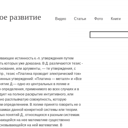
ое развитие
Видео
Статьи
Фото
Книги
вающее истин­ность к.-л. утверждения путем
ь которых уже доказана. В Д. различаются тезис -
снование, или ар­гументы, — те утверждения, с
р., тезис «Платина проводит электрический ток»
тинных утверждений: «Пла­тина — металл» и «Все
нятие Д.— одно из центральных в логике и
 определения, применимого во всех случаях и в
дует на полное раскрытие интуитивного, или
ьно расплывчатую сово­купность, которую
 определением. В логике принято говорить не о
 рамках данной конкретной системы или теории.
ых понятий Д., относящихся к разным системам.
пирающейся на нее математике существенно
 основывающейся на ней математи­ке. В