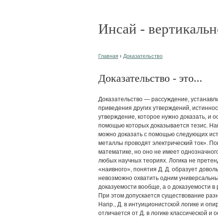
Инсай - вертикальн
Главная
›
Доказательство
Доказательство - это...
Доказательство — рассуждение, устанавли
приведения других утверждений, истинност
ут­верждение, которое нужно доказать, и о
помощью которых доказывается тезис. Нап
мож­но доказать с помощью следующих ис
металлы проводят электрический ток». По
математике, но оно не имеет однозначного
любых научных теориях. Логика не претен
«наивного», понятия Д. Д. образует довол
невозможно охватить одним универсальным
доказуемости вооб­ще, а о доказуемости в
При этом допускается существование разн
Напр., Д. в интуиционистской логике и о
отличает­ся от Д. в логике классической и