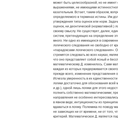
может быть целесообразной, но не имеет 
выражениями, не имеющими истинностного
казательным. Встает, таким образом, вопр
определяемого в терминах истины. Им дол
утверждения типа оценок или норм. Задач
оценок, ни деонтической (нормативной.) ло
своему смыслу. Не существует, далее, един
систем, претендующих на определение это
много. Ни одно из име­ющихся в современн
логического следования не свободно от кри
«парадоксами логического следования». О
стремятся следо­вать во всех науках, явля
что оно представляет собой ясный и бесс
математическому Д. изменилось. Сами ма
каж­дая из которых придерживается своего
прежде всего, изменение представления о
Исчезла уверенность в их единственности
логики достаточно для обоснования всей 
и др.), одной лишь логики для этого недо
полнить собственно математическими; пр
направления не особенно интересовались 
в явном виде; интуиционисты из принцип
вдаваться в логику. Полемика по поводу мат
не зависящих ни от времени, ни от того, чт
критерий. Математическое Д. является пар