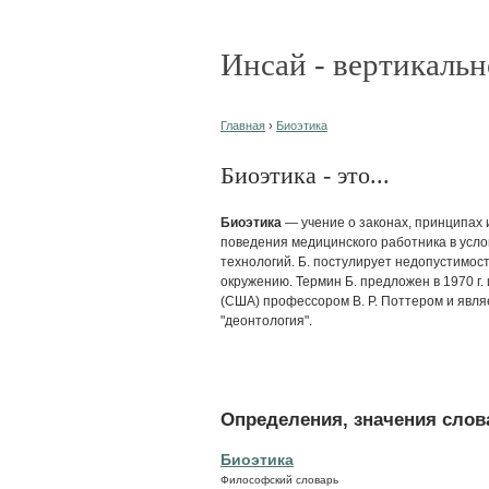
Инсай - вертикальн
Главная
›
Биоэтика
Биоэтика - это...
Биоэтика
— учение о законах, принципах
поведения медицинского работника в усл
технологий. Б. постулирует недопустимост
окружению. Термин Б. предложен в 1970 г
(США) профессором В. Р. Поттером и явля
"деонтология".
Определения, значения слова
Биоэтика
Философский словарь