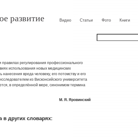
ое развитие
Видео
Статьи
Фото
Книги
 и правилах регулирования профессионального
овиях использования новых медицинских
ь нанесения вреда человеку, его потомству и его
. исследователем из Висконсийского университета
ется, в определённой мере, синонимом термина
М. Я. Яровинский
 в других словарях: