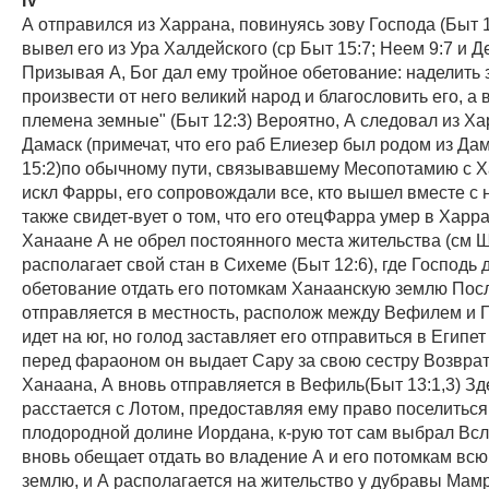
А отправился из Харрана, повинуясь зову Господа (Быт 1
вывел его из Ура Халдейского (ср Быт 15:7; Неем 9:7 и Де
Призывая А, Бог дал ему тройное обетование: наделить 
произвести от него великий народ и благословить его, а в
племена земные" (Быт 12:3) Вероятно, А следовал из Ха
Дамаск (примечат, что его раб Елиезер был родом из Дам
15:2)по обычному пути, связывавшему Месопотамию с 
искл Фарры, его сопровождали все, кто вышел вместе с н
также свидет-вует о том, что его отецФарра умер в Харра
Ханаане А не обрел постоянного места жительства (см 
располагает свой стан в Сихеме (Быт 12:6), где Господь 
обетование отдать его потомкам Ханаанскую землю Посл
отправляется в местность, располож между Вефилем и Г
идет на юг, но голод заставляет его отправиться в Египет
перед фараоном он выдает Сару за свою сестру Возврат
Ханаана, А вновь отправляется в Вефиль(Быт 13:1,3) Зд
расстается с Лотом, предоставляя ему право поселиться
плодородной долине Иордана, к-рую тот сам выбрал Всл
вновь обещает отдать во владение А и его потомкам вс
землю, и А располагается на жительство у дубравы Мам