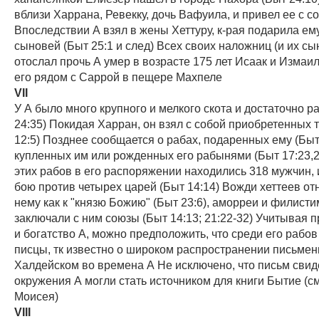
вблизи Харрана, Ревекку, дочь Вафуила, и привел ее с с
Впоследствии А взял в жены Хеттуру, к-рая подарила ем
сыновей (Быт 25:1 и след) Всех своих наложниц (и их сы
отослал прочь А умер в возрасте 175 лет Исаак и Измаи
его рядом с Саррой в пещере Махпеле
VII
У А было много крупного и мелкого скота и достаточно р
24:35) Покидая Харран, он взял с собой приобретенных 
12:5) Позднее сообщается о рабах, подаренных ему (Быт 
купленных им или рожденных его рабынями (Быт 17:23,2
этих рабов в его распоряжении находились 318 мужчин,
бою против четырех царей (Быт 14:14) Вожди хеттеев от
нему как к "князю Божию" (Быт 23:6), аморреи и филист
заключали с ним союзы (Быт 14:13; 21:22-32) Учитывая
и богатство А, можно предположить, что среди его рабов
писцы, тк известно о широком распространении письмен
Халдейском во времена А Не исключено, что письм свид
окружения А могли стать источником для книги Бытие (
Моисея)
VIII