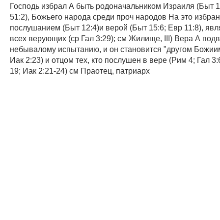
Господь избрал А быть родоначальником Израиля (Быт 12:
51:2), Божьего народа среди проч народов На это избран
послушанием (Быт 12:4)и верой (Быт 15:6; Евр 11:8), яв
всех верующих (ср Гал 3:29); см Жилище, III) Вера А под
небывалому испытанию, и он становится "другом Божиим
Иак 2:23) и отцом тех, кто послушен в вере (Рим 4; Гал 3:
19; Иак 2:21-24) см Праотец, патриарх