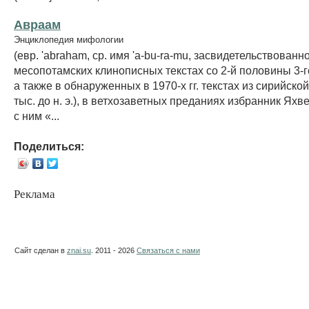
Авраам
Энциклопедия мифологии
(евр. 'abraham, ср. имя 'a-bu-ra-mu, засвидетельствованн
месопотамских клинописных текстах со 2-й половины 3-го 
а также в обнаруженных в 1970-х гг. текстах из сирийской
тыс. до н. э.), в ветхозаветных преданиях избранник Ях
с ним «...
Поделиться:
Реклама
Сайт сделан в
znai.su
. 2011 - 2026
Связаться с нами