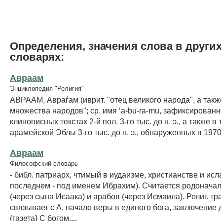
Определения, значения слова в други
словарях:
Авраам
Энциклопедия "Религия"
АВРААМ, Авраѓам (иврит. "отец великого народа", а такж
множества народов"; ср. имя ‘a-bu-ra-mu, зафиксированн
клинописных текстах 2-й пол. 3-го тыс. до н. э., а также в 
арамейской Эблы 3-го тыс. до н. э., обнаруженных в 1970-
Авраам
Философский словарь
- библ. патриарх, чтимый в иудаизме, христианстве и исл
последнем - под именем Ибрахим). Считается родонача
(через сына Исаака) и арабов (через Исмаила). Религ. т
связывает с А. начало веры в единого бога, заключение
(газета} C богом,...