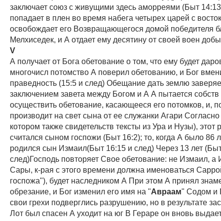
заключает союз с живущими здесь аморреями (Быт 14:13
попадает в плен во время набега четырех царей с восток
освобождает его Возвращающегося домой победителя б
Мелхиседек, и А отдает ему десятину от своей воен доб
V
А получает от Бога обетование о том, что ему будет дар
многочисл потомство А поверил обетованию, и Бог вмени
праведность (15:5 и след) Обещание дать землю заверя
заключением завета между Богом и А А пытается собств
осуществить обетование, касающееся его потомков, и, п
производит на свет сына от ее служанки Агари Согласно 
котором также свидетельств тексты из Ура и Нузы), этот 
считался сыном госпожи (Быт 16:2); то, когда А было 86 ле
родился сын Измаил(Быт 16:15 и след) Через 13 лет (Быт
след)Господь повторяет Свое обетование: не Измаил, а 
Сары, к-рая с этого времени должна именоваться Саррой
госпожа"), будет наследником А При этом А принял знаме
обрезание, и Бог изменил его имя на "
Авраам
" Содом и
свои грехи подверглись разрушению, но в результате за
Лот был спасен А уходит на юг В Гераре он вновь выдае