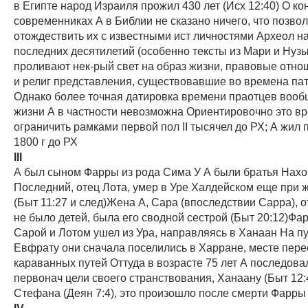
в Египте народ Израиля прожил 430 лет (Исх 12:40) О ко
современниках А в Библии не сказано ничего, что позво
отождествить их с известными ист личностями Археол н
последних десятилетий (особенно тексты из Мари и Нузы
проливают нек-рый свет на образ жизни, правовые отно
и религ представления, существовавшие во времена па
Однако более точная датировка времени праотцев вооб
жизни А в частности невозможна Ориентировочно это в
ограничить рамками первой пол II тысячел до РХ; А жил 
1800 г до РХ
III
А был сыном Фарры из рода Сима У А были братья Нахо
Последний, отец Лота, умер в Уре Халдейском еще при
(Быт 11:27 и след)Жена А, Сара (впоследствии Сарра), от
не было детей, была его сводной сестрой (Быт 20:12)Фар
Сарой и Лотом ушел из Ура, направляясь в Ханаан На пу
Евфрату они сначала поселились в Харране, месте пер
караванных путей Оттуда в возрасте 75 лет А последова
первонач цели своего странствования, Ханаану (Быт 12:
Стефана (Деян 7:4), это произошло после смерти Фарры
IV