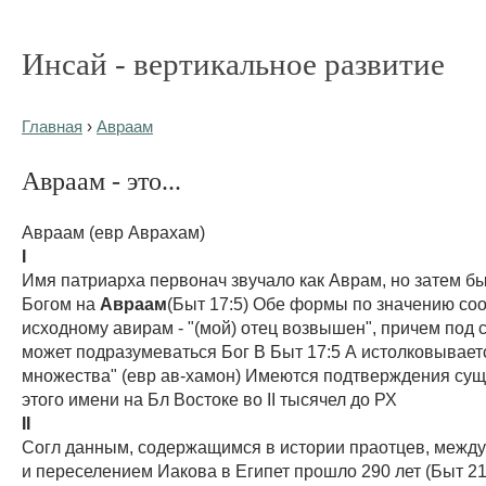
Инсай - вертикальное развитие
Главная
›
Авраам
Авраам - это...
Авраам (евр Аврахам)
I
Имя патриарха первонач звучало как Аврам, но затем б
Богом на
Авраам
(Быт 17:5) Обе формы по значению со
исходному авирам - "(мой) отец возвышен", причем под 
может подразумеваться Бог В Быт 17:5 А истолковываетс
множества" (евр ав-хамон) Имеются подтверждения су
этого имени на Бл Востоке во II тысячел до РХ
II
Согл данным, содержащимся в истории праотцев, межд
и переселением Иакова в Египет прошло 290 лет (Быт 21:5