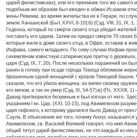
царей филистимских), или его преемник того же самого 
подобным же образом был введен в обман Исааком отно
жены Ревекки, во время жительства их в Гераре, по случ
земле Ханаанской (Быт. XXVI, 6-10);б) (Суд. VIII, 31, IX, 1,
Гедеона, который по смерти своего отца убедил жителей
поставить его царем. Затем он предал смерти 70 своих б
которые жили в доме своего отца, в Офре, оставив в жи
Иофама, самого младшего. По сему случаю Иофам прои
сихемлянам известную сатирическую притчу о деревьях
царя (Суд. IX, 7, 20). После нескольких поражений он бы
ранен в голову при осаде города Тевеца обломком жерн
брошенным одной женщиной с кровли Тевецкой башни. 
сказали, что его убила женщина, он велел своему оруже
его мечом, и так он умер (Суд. IX, 54-57);в) (Пс. XXXIII, 1
Давид притворился безумным и был изгнан от него. Здес
указаниям I кн. Цар. (XXI, 10-15), под Авимелехом разум
царя гефского, к которому удалился было Давид от пре
Саула. В объяснение же того, почему Анхус называется
Авимелехом, св. Василий Великий говорит, что имя Авим
общий титул царей филистимских, но что каждый из них 
собственное имя, подобно тому как все египетские цари