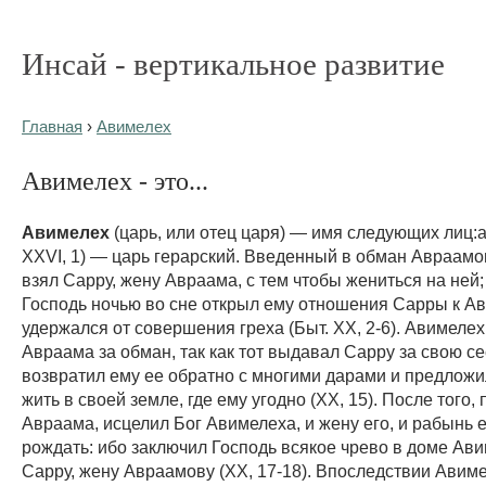
Инсай - вертикальное развитие
Главная
›
Авимелех
Авимелех - это...
Авимелех
(царь, или отец царя) — имя следующих лиц:а)
XXVI, 1) — царь герарский. Введенный в обман Авраамо
взял Сарру, жену Авраама, с тем чтобы жениться на ней;
Господь ночью во сне открыл ему отношения Сарры к Ав
удержался от совершения греха (Быт. XX, 2-6). Авимелех
Авраама за обман, так как тот выдавал Сарру за свою се
возвратил ему ее обратно с многими дарами и предлож
жить в своей земле, где ему угодно (XX, 15). После того,
Авраама, исцелил Бог Авимелеха, и жену его, и рабынь е
рождать: ибо заключил Господь всякое чрево в доме Ави
Сарру, жену Авраамову (XX, 17-18). Впоследствии Авиме