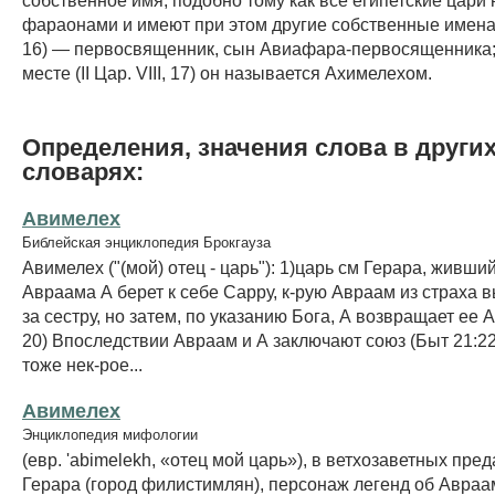
фараонами и имеют при этом другие собственные имена;г)
16) — первосвященник, сын Авиафара-первосященника;
месте (II Цар. VIII, 17) он называется Ахимелехом.
Определения, значения слова в други
словарях:
Авимелех
Библейская энциклопедия Брокгауза
Авимелех ("(мой) отец - царь"): 1)царь см Герара, живши
Авраама А берет к себе Сарру, к-рую Авраам из страха 
за сестру, но затем, по указанию Бога, А возвращает ее
20) Впоследствии Авраам и А заключают союз (Быт 21:2
тоже нек-рое...
Авимелех
Энциклопедия мифологии
(евр. 'abimelekh, «отец мой царь»), в ветхозаветных пред
Герара (город филистимлян), персонаж легенд об Авраа