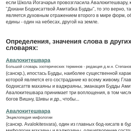
если Школа Йогачарья провозгласила Авалокитешвару, 
"Дхиани Бодхисаттвой Амитабха Будды", то это верно, та
является духовным отражением второго в мире форм, о
едины - один на небесах, другой на земле.
Определения, значения слова в други
словарях:
Авалокитешвара
Большой словарь эзотерических терминов - редакция д.м.н. Степано
(санскр.), ипостась Будды, наиболее существенной хара
которой является его сострадание ко всему живому. Гла
бодхисаттв махаяны и ваджраяны, эманация Будды Ами
Авалокитешвара принимает три воплощения, в том числ
богов Вишну, Шивы и др., чтобы...
Авалокитешвара
Энциклопедия мифологии
(санскр. Avalokitesvara), один из главных бод-хисатв в б
мифологии махаяны и ваджраяны, олицетворение состр