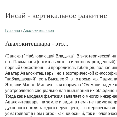
Инсай - вертикальное развитие
Главная
›
Авалокитешвара
Авалокитешвара - это...
(Санскр.) "Наблюдающий Владыка". В экзотерической и
он - Падмапани (носитель лотоса и лотосом рожденный) 
первый божественный прародитель тибетцев, полная ин
Аватар Авалокитешвары; но в эзотерической философии
"наблюдающий", есть Высшее Я, в то время как Падмап
Эго, или Манас. Мистическая формула "Ом мани падме 
употребляется специально для вызывания их объедине
Тогда как народная фантазия заявляет о многих инкарна
Авалокитешвары на земле и видит в нем - не так уж неп
духовного вождя каждого верующего, - эзотерическая и
усматривает в нем Логос - как небесный, так и человечес