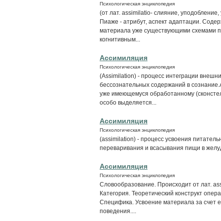
Психологическая энциклопедия
(от лат. assimilatio- слияние, уподобление
Пиаже - атрибут, аспект адаптации. Соде
материала уже существующими схемами по
когнитивным...
Ассимиляция
Психологическая энциклопедия
(Assimilation) - процесс интеграции внешн
бессознательных содержаний в сознание.
уже имеющемуся обработанному (сконсте
особо выделяется...
Ассимиляция
Психологическая энциклопедия
(assimilation) - процесс усвоения питател
переваривания и всасывания пищи в желу
Ассимиляция
Психологическая энциклопедия
Словообразование. Происходит от лат. assi
Категория. Теоретический конструкт опе
Специфика. Усвоение материала за счет 
поведения....