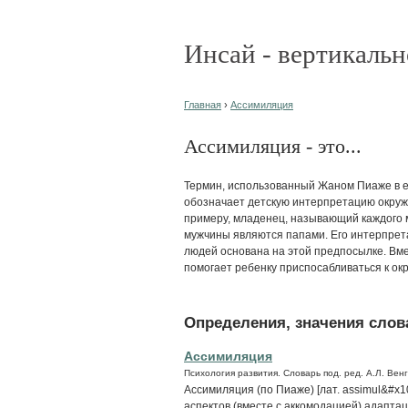
Инсай - вертикальн
Главная
›
Ассимиляция
Ассимиляция - это...
Термин, использованный Жаном Пиаже в е
обозначает детскую интерпретацию окруж
примеру, младенец, называющий каждого м
мужчины являются папами. Его интерпрет
людей основана на этой предпосылке. Вм
помогает ребенку приспосабливаться к о
Определения, значения слова
Ассимиляция
Психология развития. Словарь под. ред. А.Л. Вен
Ассимиляция (по Пиаже) [лат. assimul&#x1
аспектов (вместе с аккомодацией) адапта