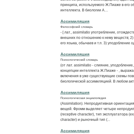
принципа, используемого Ж.Пиаже в его 
интеллекта. В биологии А....
Ассимиляция
Философский словарь
- [ лат., assimilatio употребление, отожд
внешних по отношению к нему веществ; 2)
его языка, обычаев и т.п. 3) уподобление од
Ассимиляция
Психологический словарь
(от лат. assimilatio - слияние, уподоблени
концепции интеллекта Ж.Пиаже - , выража
включения в уже существующие схемы пов
биологической ассимиляцией. В любом акте
Ассимиляция
Психологическая энциклопедия
(Assimilation). Непродуктивная ориентац
вещей. Фромм выделяет четыре непродукт
(receptive character), тип эксплуататора (ex
character) и рыночный тип (...
Ассимиляция