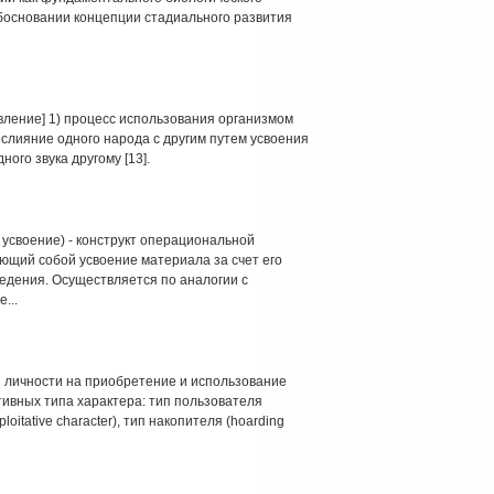
обосновании концепции стадиального развития
ествление] 1) процесс использования организмом
 слияние одного народа с другим путем усвоения
ного звука другому [13].
е, усвоение) - конструкт операциональной
ющий собой усвоение материала за счет его
едения. Осуществляется по аналогии с
...
ия личности на приобретение и использование
ивных типа характера: тип пользователя
ploitative character), тип накопителя (hoarding