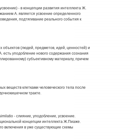
, усвоение) - в концепции развития интеллекта Ж.
ржанием А. является усвоение определенного
ведения, подтягивание реального события к
их объектов (людей, предметов, идей, ценностей) и
А. есть уподобление нового содержания сознания
ллированному) субъективному материалу, причем
ьных веществ клетками человеческого тела после
дочнокишечном тракте.
milatio - слияние, уподобление, усвоение.
рациональной концепции интеллекта Ж.Пиаже.
его включения в уже существующие схемы