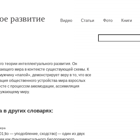
ое развитие
Видео
Статьи
Фото
Книги
го теории интеллектуального развития. Он
ающего мира в контексте существующей схемы. К
ужчину «папой», демонстрирует веру в то, что все
ация общественного устройства мира взрослых
есте с процессом аккомодации, ассимиляция
кружающему миру.
 в других словарях:
гера
01;tio — уподобление, сходство] — один из двух
ции как фундаментального биологического