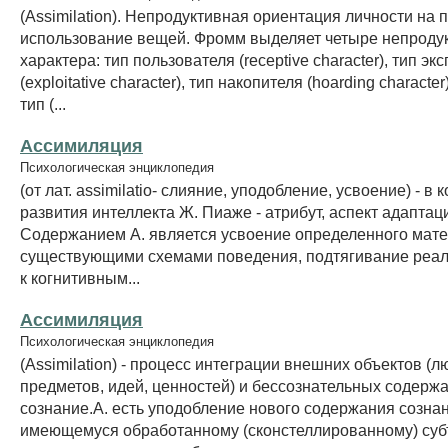
(Assimilation). Непродуктивная ориентация личности на 
использование вещей. Фромм выделяет четыре непроду
характера: тип пользователя (receptive character), тип эк
(exploitative character), тип накопителя (hoarding charact
тип (...
Ассимиляция
Психологическая энциклопедия
(от лат. assimilatio- слияние, уподобление, усвоение) - в
развития интеллекта Ж. Пиаже - атрибут, аспект адаптац
Содержанием А. является усвоение определенного мат
существующими схемами поведения, подтягивание реал
к когнитивным...
Ассимиляция
Психологическая энциклопедия
(Assimilation) - процесс интеграции внешних объектов (л
предметов, идей, ценностей) и бессознательных содерж
сознание.А. есть уподобление нового содержания созна
имеющемуся обработанному (сконстеллированному) су