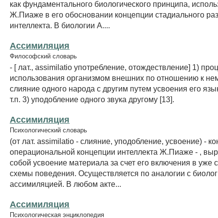
как фундаментального биологического принципа, исполь
Ж.Пиаже в его обосновании концепции стадиального ра
интеллекта. В биологии А....
Ассимиляция
Философский словарь
- [ лат., assimilatio употребление, отождествление] 1) про
использования организмом внешних по отношению к нем
слияние одного народа с другим путем усвоения его язы
т.п. 3) уподобление одного звука другому [13].
Ассимиляция
Психологический словарь
(от лат. assimilatio - слияние, уподобление, усвоение) - к
операциональной концепции интеллекта Ж.Пиаже - , в
собой усвоение материала за счет его включения в уже
схемы поведения. Осуществляется по аналогии с биоло
ассимиляцией. В любом акте...
Ассимиляция
Психологическая энциклопедия