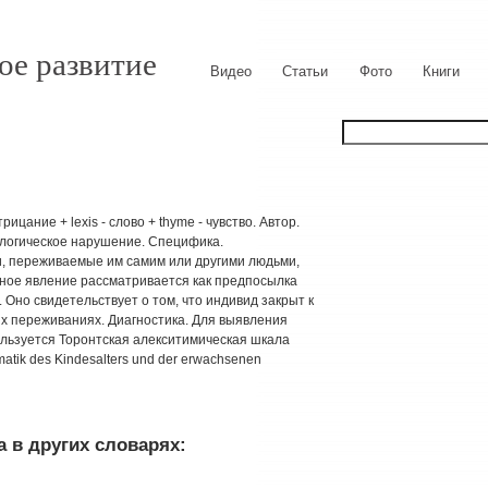
ое развитие
Видео
Статьи
Фото
Книги
ицание + lexis - слово + thyme - чувство. Автор.
ихологическое нарушение. Специфика.
, переживаемые им самим или другими людьми,
анное явление рассматривается как предпосылка
Оно свидетельствует о том, что индивид закрыт к
х переживаниях. Диагностика. Для выявления
льзуется Торонтская алекситимическая шкала
atik des Kindesalters und der erwachsenen
 в других словарях: