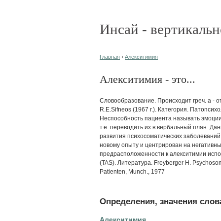
Инсай - вертикальн
Главная
›
Алекситимия
Алекситимия - это...
Словообразование. Происходит греч. a - отр
R.Е.Sifneos (1967 г.). Категория. Патопс
Неспособность пациента называть эмоции
т.е. переводить их в вербальный план. Д
развития психосоматических заболеваний. 
новому опыту и центрирован на негативны
предрасположенности к алекситимии испо
(TAS). Литература. Freyberger H. Psychosom
Patienten, Munch., 1977
Определения, значения слова
Алекситимия