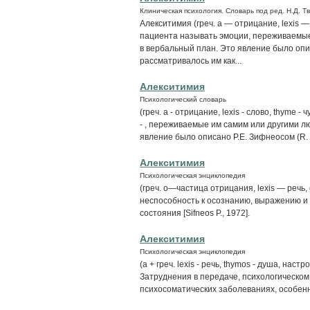
Клиническая психология. Словарь под ред. Н.Д. Т
Алекситимия (греч. a — отрицание, lexis 
пациента называть эмоции, переживаемые 
в вербальный план. Это явление было описа
рассматривалось им как...
Алекситимия
Психологический словарь
(греч. a - отрицание, lexis - слово, thyme
- , переживаемые им самим или другими лю
явление было описано Р.Е. Зифнеосом (R. Si
Алекситимия
Психологическая энциклопедия
(греч. о—частица отрицания, lexis — речь,
неспособность к осознанию, выражению и
состояния [Sifneos P., 1972].
Алекситимия
Психологическая энциклопедия
(а + греч. lexis - речь, thymos - душа, настр
Затруднения в передаче, психологическом
психосоматических заболеваниях, особен