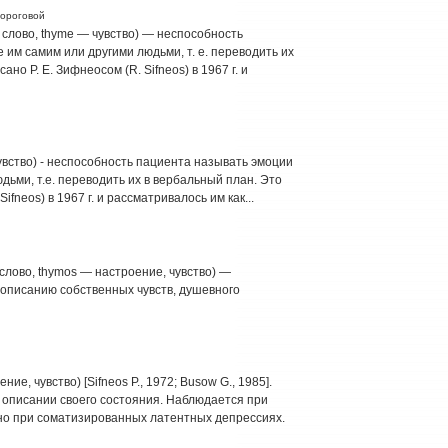
вороговой
— слово, thyme — чувство) — неспособность
им самим или другими людьми, т. е. переводить их
но Р. Е. Зифнеосом (R. Sifneos) в 1967 г. и
 - чувство) - неспособность пациента называть эмоции
дьми, т.е. переводить их в вербальный план. Это
fneos) в 1967 г. и рассматривалось им как...
 слово, thymos — настроение, чувство) —
 описанию собственных чувств, душевного
оение, чувство) [Sifneos P., 1972; Busow G., 1985].
 описании своего состояния. Наблюдается при
но при соматизированных латентных депрессиях.