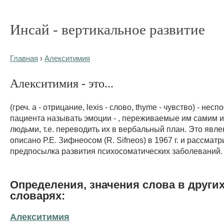
Инсай - вертикальное развитие
Главная
›
Алекситимия
Алекситимия - это...
(греч. a - отрицание, lexis - слово, thyme - чувство) - нес
пациента называть эмоции - , переживаемые им самим 
людьми, т.е. переводить их в вербальный план. Это явл
описано Р.Е. Зифнеосом (R. Sifneos) в 1967 г. и рассмат
предпосылка развития психосоматических заболеваний. 
Определения, значения слова в други
словарях:
Алекситимия