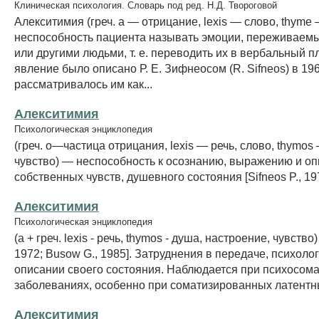
Клиническая психология. Словарь под ред. Н.Д. Твороговой
Алекситимия (греч. a — отрицание, lexis — слово, thyme
неспособность пациента называть эмоции, переживаем
или другими людьми, т. е. переводить их в вербальный п
явление было описано Р. Е. Зифнеосом (R. Sifneos) в 1967
рассматривалось им как...
Алекситимия
Психологическая энциклопедия
(греч. о—частица отрицания, lexis — речь, слово, thymos
чувство) — неспособность к осознанию, выражению и о
собственных чувств, душевного состояния [Sifneos P., 19
Алекситимия
Психологическая энциклопедия
(а + греч. lexis - речь, thymos - душа, настроение, чувство) 
1972; Busow G., 1985]. Затруднения в передаче, психоло
описании своего состояния. Наблюдается при психосом
заболеваниях, особенно при соматизированных латентн
Алекситимия