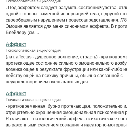
Психологическая энциклопедия
. Под аффектом следует разуметь состояниечувства, от
одной стороны, заметной иннервацией тела, с другой ст
своеобразным нарушением процессапредставления. /78- 
Эмоция является для меня синонимом аффекта. В прот
Блейлеру (см....
Аффект
Психологическая энциклопедия
(лат. affectus - душевное волнение, страсть) - кратковре
протекающее состояние сильного эмоционального возб
возникающее в результате фрустрации или какой-либо и
действующей на психику причины, обычно связанной с
неудовлетворением очень важных для...
Аффект
Психологическая энциклопедия
- кратковременная, бурно протекающая, положительно и
отрицательно окрашенная эмоциональная психогенная р
Различают: - патологический аффект: психотическое сос
выраженными сужением сознания и идеаторно-моторн