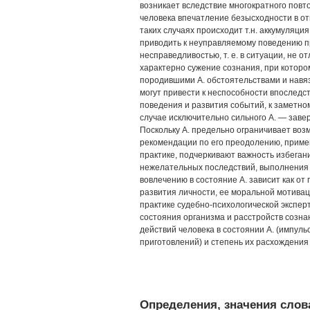
возникает вследствие многократного пов
человека впечатление безысходности в от
таких случаях происходит т.н. аккумуляция
приводить к неуправляемому поведению пр
несправедливостью, т. е. в ситуации, не 
характерно сужение сознания, при котор
породившими А. обстоятельствами и нав
могут привести к неспособности впоследс
поведения и развития событий, к заметном
случае исключительно сильного А. — заве
Поскольку А. предельно ограничивает воз
рекомендации по его преодолению, приме
практике, подчеркивают важность избега
нежелательных последствий, выполнения о
вовлечению в состояние А. зависит как от 
развития личности, ее моральной мотивац
практике судебно-психологической экспе
состояния организма и расстройств созна
действий человека в состоянии А. (импуль
приготовлений) и степень их расхождения
Определения, значения слова