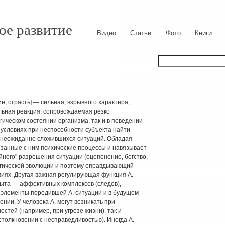
ое развитие
Видео
Статьи
Фото
Книги
ие, страсть] — сильная, взрывного характера,
ьная реакция, сопровождаемая резко
ическом состоянии организма, так и в поведении
 условиях при неспособности субъекта найти
о неожиданно сложившихся ситуаций. Обладая
язанные с ним психические процессы и навязывает
йного" разрешения ситуации (оцепенение, бегство,
огической эволюции и поэтому оправдывающий
виях. Другая важная регулирующая функция А.
пыта — аффективных комплексов (следов),
элементы породившей А. ситуации и в будущем
ии. У человека А. могут возникать при
остей (например, при угрозе жизни), так и
столкновении с несправедливостью). Иногда А.