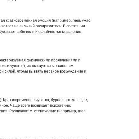
ная кратковременная эмоция (например, гнев, ужас,
, в ответ на сильный раздражитель. В состоянии
руживает себя воля и ослабляется мышление.
, характеризуемая физическими проявлениями и
кс и чувство); используется как синоним
ой силой, чтобы вызвать нервное возбуждение и
ть). Кратковременное чувство, бурно протекающее,
ное. Чаще всего возникает психогенно.
ия. Различают А. стенические (например, гнев,