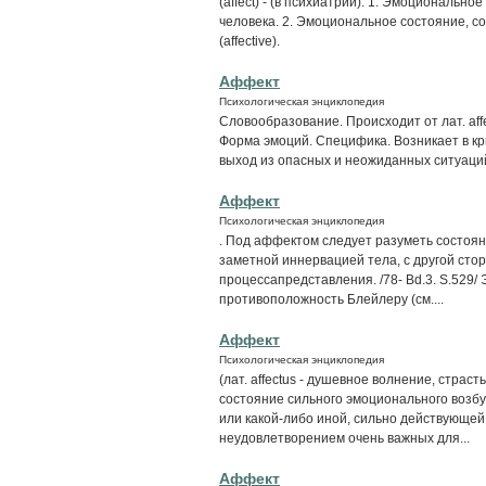
(affect) - (в психиатрии): 1. Эмоциональн
человека. 2. Эмоциональное состояние, 
(affective).
Аффект
Психологическая энциклопедия
Словообразование. Происходит от лат. affe
Форма эмоций. Специфика. Возникает в кр
выход из опасных и неожиданных ситуаци
Аффект
Психологическая энциклопедия
. Под аффектом следует разуметь состоян
заметной иннервацией тела, с другой ст
процессапредставления. /78- Bd.3. S.529
противоположность Блейлеру (см....
Аффект
Психологическая энциклопедия
(лат. affectus - душевное волнение, страс
состояние сильного эмоционального возб
или какой-либо иной, сильно действующей
неудовлетворением очень важных для...
Аффект