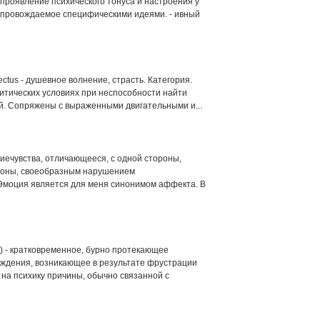
ое проявление психического тонуса и настроения у
сопровождаемое специфическими идеями. - ивный
ctus - душевное волнение, страсть. Категория.
итических условиях при неспособности найти
й. Сопряжены с выраженными двигательными и...
иечувства, отличающееся, с одной стороны,
ороны, своеобразным нарушением
/ Эмоция является для меня синонимом аффекта. В
ть) - кратковременное, бурно протекающее
уждения, возникающее в результате фрустрации
 на психику причины, обычно связанной с