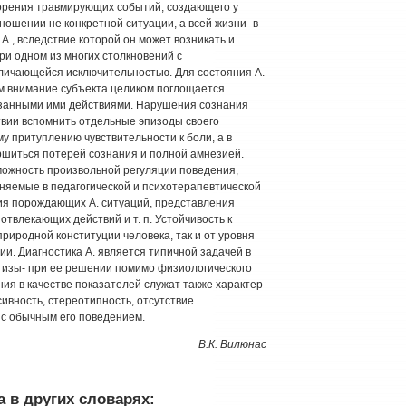
торения травмирующих событий, создающего у
ношении не конкретной ситуации, а всей жизни- в
 А., вследствие которой он может возникать и
и одном из многих столкновений с
отличающейся исключительностью. Для состояния А.
ом внимание субъекта целиком поглощается
язанными ими действиями. Нарушения сознания
твии вспомнить отдельные эпизоды своего
у притуплению чувствительности к боли, а в
ршиться потерей сознания и полной амнезией.
можность произвольной регуляции поведения,
няемые в педагогической и психотерапевтической
ния порождающих А. ситуаций, представления
твлекающих действий и т. п. Устойчивость к
природной конституции человека, так и от уровня
ии. Диагностика А. является типичной задачей в
ртизы- при ее решении помимо физиологического
ния в качестве показателей служат также характер
сивность, стереотипность, отсутствие
 с обычным его поведением.
В.К. Вилюнас
 в других словарях: