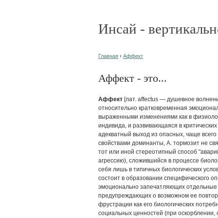
Инсай - вертикальн
Главная
›
Аффект
Аффект - это...
Аффект
[лат. affectus — душевное волнен
относительно кратковременная эмоционал
выраженными изменениями как в физиолог
индивида, и развивающаяся в критических
адекватный выход из опасных, чаще всег
свойствами доминанты, А. тормозит не св
тот или иной стереотипный способ "авари
агрессию), сложившийся в процессе биол
себя лишь в типичных биологических усло
состоит в образовании специфического о
эмоционально запечатляющих отдельные 
предупреждающих о возможном ее повторен
фрустрации как его биологических потребн
социальных ценностей (при оскорблении, 