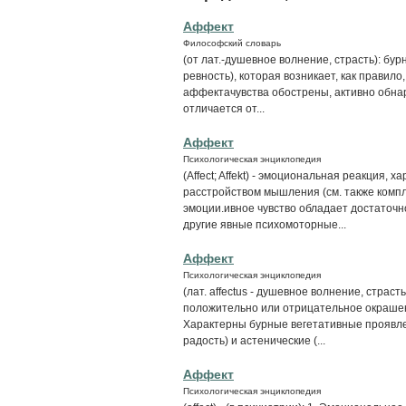
Аффект
Философский словарь
(от лат.-душевное волнение, страсть): бур
ревность), которая возникает, как правило
аффектачувства обострены, активно обна
отличается от...
Аффект
Психологическая энциклопедия
(Affect; Affekt) - эмоциональная реакция
расстройством мышления (см. также компле
эмоции.ивное чувство обладает достаточн
другие явные психомоторные...
Аффект
Психологическая энциклопедия
(лат. affectus - душевное волнение, страс
положительно или отрицательное окрашен
Характерны бурные вегетативные проявлен
радость) и астенические (...
Аффект
Психологическая энциклопедия