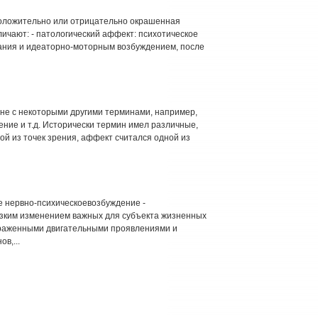
положительно или отрицательно окрашенная
ичают: - патологический аффект: психотическое
ания и идеаторно-моторным возбуждением, после
не с некоторыми другими терминами, например,
ение и т.д. Исторически термин имел различные,
ой из точек зрения, аффект считался одной из
е нервно-психическоевозбуждение -
езким изменением важных для субъекта жизненных
ыраженными двигательными проявлениями и
в,...