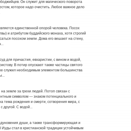
боджийцев. Он служит для магического поворота
стом, которое надо очистить. Любое важное дело
.
является единственной опорой человека. Посох
вы) и атрибутом буддийского монаха, хотя строгий
аться посохом земли. Дома его вешают на стену,
..
суд для причастия, евхаристии, с вином и водой,
истову. В потир опускают также частицы святого
кже служил необходимым элементом большинства
...
на земле за грехи людей. Потоп связан с
нтным символом — знаком потенциального и
на тема рождения и смерти, сотворения мира, с
 другой. С водой...
дуновения души, а также трансформирующая и
й Иуды стал в христианской традиции устойчивым