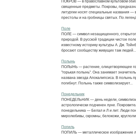
ПОКРОВ — в православном культовом обих
священные предметы. Покровы, предназна
литургии носят специальные названия — в
престолы и на гробницы святых. По легенде
Поле
ПОЛЕ — символ незащищенного, открытого 
природой. В русской традиции чистое пол
известному историку культуры А. Дж. Тойнб
бросают сообществу живущих там людей...
Полынь
ПОЛЫНЬ — растение, олицетворяющее гор
"горькая полынь". Она занимает значител
названа звезда Апокалипсиса. В полынь п
погибнут. Полынь также символизирует...
Понедельник
ПОНЕДЕЛЬНИК — день недели, символизи
астрологически подчинен луне. Покровите
понедельника — Белал и Л и лит. Люди п
миролюбивы, скромны, белокожи, круглолиц
Попиль
ПОПИЛЬ — металлическое изображение лис