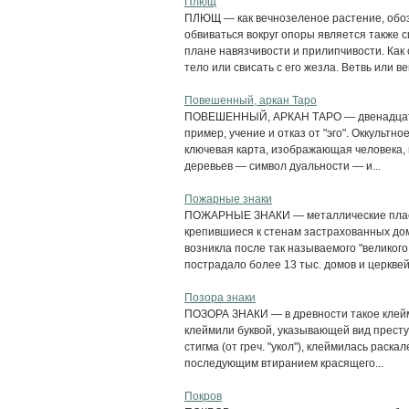
Плющ
ПЛЮЩ — как вечнозеленое растение, обозн
обвиваться вокруг опоры является также 
плане навязчивости и прилипчивости. Как
тело или свисать с его жезла. Ветвь или вен
Повешенный, аркан Таро
ПОВЕШЕННЫЙ, АРКАН ТАРО — двенадцатый
пример, учение и отказ от "эго". Оккульт
ключевая карта, изображающая человека, 
деревьев — символ дуальности — и...
Пожарные знаки
ПОЖАРНЫЕ ЗНАКИ — металлические пласти
крепившиеся к стенам застрахованных до
возникла после так называемого "великого
пострадало более 13 тыс. домов и церквей.
Позора знаки
ПОЗОРА ЗНАКИ — в древности такое клеймо
клеймили буквой, указывающей вид преступ
стигма (от греч. "укол"), клеймилась раск
последующим втиранием красящего...
Покров