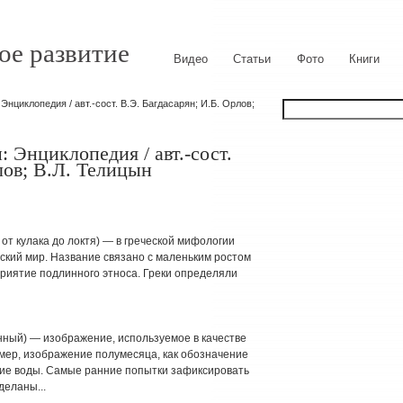
ое развитие
Видео
Статьи
Фото
Книги
нциклопедия / авт.-сост. В.Э. Багдасарян; И.Б. Орлов;
 Энциклопедия / авт.-сост.
лов; В.Л. Телицын
 от кулака до локтя) — в греческой мифологии
ский мир. Название связано с маленьким ростом
риятие подлинного этноса. Греки определяли
нный) — изображение, используемое в качестве
мер, изображение полумесяца, как обозначение
ние воды. Самые ранние попытки зафиксировать
деланы...