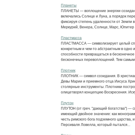
Планеты
ПЛАНЕТЫ — воплощение энергии созидани
включались Солнце и Луна, а порядок пер
фиксируя степень удаленности от Земли в
Меркурий, Венера, Солнце, Марс, Юпитер и
Пластмасса
ПЛАСТМАССА — символизирует целый спек
конкретным и чем-то абстрактным в одно и
способности превращаться в бесконечное
бесконечных перевоплощений. Тем самым 
Плотник
ПЛОТНИК — символ созидания. В христиа
Девы Марии и приемного отца Иисуса Хри
столярные инструменты. Плотники построи
олицетворял концепцию Воскресения. Иск
Плутон
ПЛУТОН (от греч. "дающий богатства") — 
имеющий двойное значение: как монограмм
честь римского бога подземного царства, 
Персиваля Ловелла, который пытался...