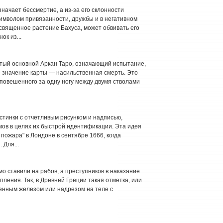
ачает бессмертие, а из-за его склонности
символом привязанности, дружбы и в негативном
 священное растение Бахуса, может обвивать его
ок из...
 основной Аркан Таро, означающий испытание,
ное значение карты — насильственная смерть. Это
повешенного за одну ногу между двумя стволами
нки с отчетливым рисунком и надписью,
мов в целях их быстрой идентификации. Эта идея
 пожара" в Лондоне в сентябре 1666, когда
 Для...
 ставили на рабов, а преступников в наказание
ления. Так, в Древней Греции такая отметка, или
аленным железом или надрезом на теле с