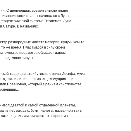
я. С древнейших времен в число планет
ечисления семи планет начинался с Луны,
 геоцентрической системе Птолемея: Луна,
 Сатурн. В названиях...
тр разнородных качеств материи, будучи чем-то
 то же время. Пластмасса в силу своей
 множество предметов обладает даром
она демонстрирует...
нской традиции атрибутом плотника Иосифа, мужа
ста, стали лилия — символ целомудрия — и
ли Ноев ковчег, который в раннем христианстве
уснейший...
символ девятой и самой отдаленной планеты,
а из первых двух букв планеты, названной так в
и как инициалы американского астронома