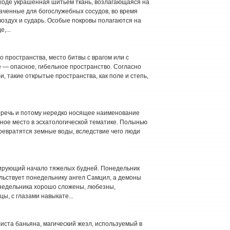
оде украшенная шитьем ткань, возлагающаяся на
ченные для богослужебных сосудов, во время
оздух и сударь. Особые покровы полагаются на
,...
пространства, место битвы с врагом или с
е — опасное, гибельное пространство. Согласно
и, такие открытые пространства, как поле и степь,
ечь и потому нередко носящее наименование
ьное место в эсхатологической тематике. Полынью
ревратятся земные воды, вследствие чего люди
рующий начало тяжелых будней. Понедельник
льствует понедельнику ангел Самцил, а демоны
онедельника хорошо сложены, любезны,
ы, с глазами навыкате...
та баньяна, магический жезл, используемый в