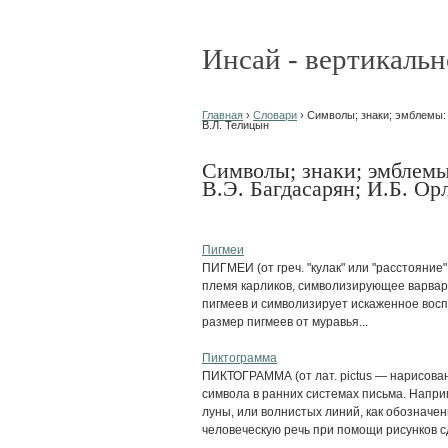
Инсай - вертикальн
Главная
›
Словари
› Символы; знаки; эмблемы: Э
В.Л. Телицын
Символы; знаки; эмблемы:
В.Э. Багдасарян; И.Б. Ор
Пигмеи
ПИГМЕИ (от греч. "кулак" или "расстояние"
племя карликов, символизирующее варвар
пигмеев и символизирует искаженное восп
размер пигмеев от муравья...
Пиктограмма
ПИКТОГРАММА (от лат. pictus — нарисова
символа в ранних системах письма. Напри
луны, или волнистых линий, как обозначе
человеческую речь при помощи рисунков с