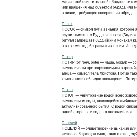
магической очистительной обрядности кам
или вращения над объектом обряда или ме
в жизни, требующее совершения обряда,..
Посох
ПОСОХ — символ пути и знания, которое 
служит символом Будды-человека (Бодисат
ритуал запрещает буддийским монахам кас
а во время ходьбы размахивают им. Иногда.
Потир
ПОТИР (от греч. poter — чаша, бокал) — со
символически претворяющимися в кровь Хр
агнца — символ тела Христова. Потир та
христианских обрядов посвящения. Потиры
Потоп
ПОТОП — уничтожение водой всего живого 
символизмом воды, являющейся амбивале
актуализированного бытия. С водой связа
одной стороны, и водного апокалипсиса — с
Поцелуй
ПОЦЕЛУЙ — олицетворение дыхания или 
жизнесообщающая сила, тогда как поцелу