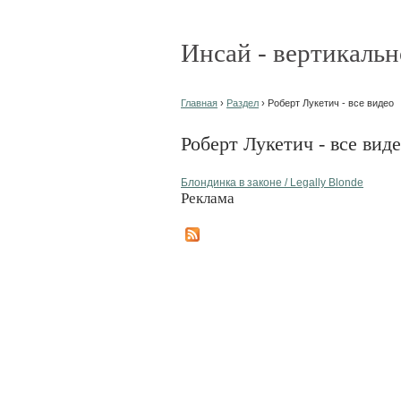
Инсай - вертикальн
Главная
›
Раздел
› Роберт Лукетич - все видео
Роберт Лукетич - все вид
Блондинка в законе / Legally Blonde
Реклама