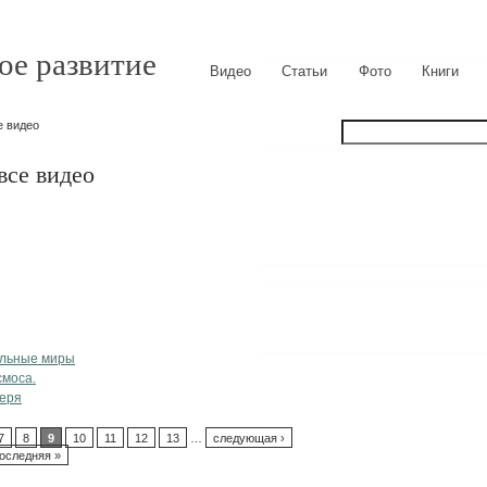
ое развитие
Видео
Статьи
Фото
Книги
е видео
все видео
ельные миры
смоса.
веря
7
8
9
10
11
12
13
…
следующая ›
оследняя »