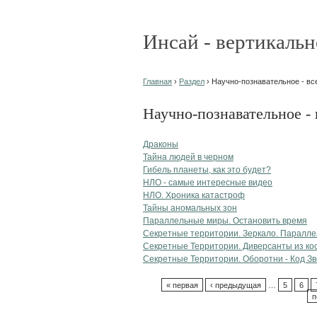
Инсай - вертикальн
Главная
›
Раздел
› Научно-познавательное - вс
Научно-познавательное - 
Драконы
Тайна людей в черном
Гибель планеты, как это будет?
НЛО - самые интересные видео
НЛО. Хроника катастроф
Тайны аномальных зон
Параллельные миры. Остановить время
Секретные территории. Зеркало. Паралл
Секретные Территории. Диверсанты из ко
Секретные Территории. Оборотни - Код З
« первая
‹ предыдущая
…
5
6
п