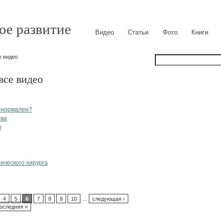
ое развитие
Видео
Статьи
Фото
Книги
е видео
все видео
о нормален?
тва
м
ического хирурга
4
5
6
7
8
9
10
…
следующая ›
оследняя »