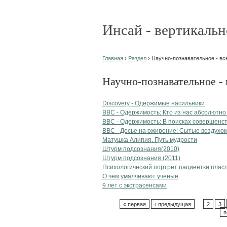
Инсай - вертикальн
Главная
›
Раздел
› Научно-познавательное - вс
Научно-познавательное - 
Discovery - Одержимые насильники
BBC - Одержимость: Кто из нас абсолютн
BBC - Одержимость: В поисках совершенс
BBC - Досье на ожирение: Сытые воздухо
Матушка Алипия. Путь мудрости
Штурм подсознания(2010)
Штурм подсознания (2011)
Психологический портрет пациентки пласт
О чем умалчивают ученые
9 лет с экстрасенсами
« первая
‹ предыдущая
…
2
3
п