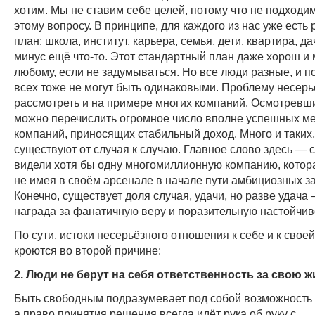
хотим. Мы не ставим себе целей, потому что не подходим
этому вопросу. В принципе, для каждого из нас уже есть
план: школа, институт, карьера, семья, дети, квартира, да
минус ещё что-то. Этот стандартный план даже хорош и
любому, если не задумываться. Но все люди разные, и п
всех тоже не могут быть одинаковыми. Проблему несер
рассмотреть и на примере многих компаний. Осмотревши
можно перечислить огромное число вполне успешных м
компаний, приносящих стабильный доход. Много и таких
существуют от случая к случаю. Главное слово здесь — 
видели хотя бы одну многомиллионную компанию, котора
не имея в своём арсенале в начале пути амбициозных 
Конечно, существует доля случая, удачи, но разве удача 
награда за фанатичную веру и поразительную настойчив
По сути, истоки несерьёзного отношения к себе и к свое
кроются во второй причине:
2. Люди не берут на себя ответственность за свою ж
Быть свободным подразумевает под собой возможность 
а право принятия решения всегда идёт рука об руку с