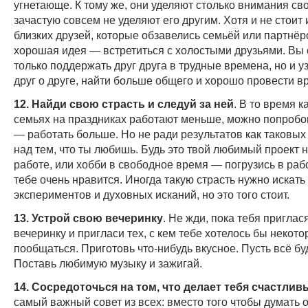
угнетающе. К тому же, они уделяют столько внимания сво
зачастую совсем не уделяют его другим. Хотя и не стоит 
близких друзей, которые обзавелись семьёй или партнёр
хорошая идея — встретиться с холостыми друзьями. Вы
только поддержать друг друга в трудные времена, но и у
друг о друге, найти больше общего и хорошо провести в
12. Найди свою страсть и следуй за ней
. В то время к
семьях на праздниках работают меньше, можно попробо
— работать больше. Но не ради результатов как таковы
над тем, что ты любишь. Будь это твой любимый проект 
работе, или хобби в свободное время — погрузись в рабо
тебе очень нравится. Иногда такую страсть нужно искать
экспериментов и духовных исканий, но это того стоит.
13. Устрой свою вечеринку
. Не жди, пока тебя приглас
вечеринку и пригласи тех, с кем тебе хотелось бы некот
пообщаться. Приготовь что-нибудь вкусное. Пусть всё бу
Поставь любимую музыку и зажигай.
14. Сосредоточься на том, что делает тебя счастли
самый важный совет из всех: вместо того чтобы думать о 