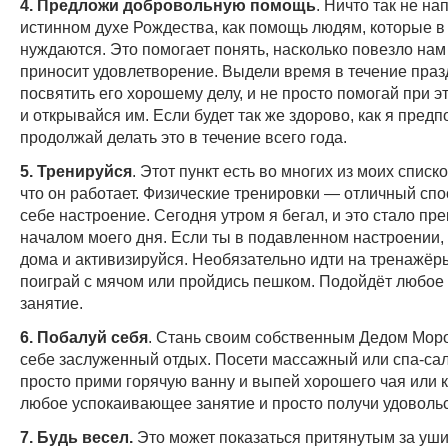
4. Предложи добровольную помощь
. Ничто так не на
истинном духе Рождества, как помощь людям, которые в
нуждаются. Это помогает понять, насколько повезло нам
приносит удовлетворение. Выдели время в течение праз
посвятить его хорошему делу, и не просто помогай при э
и открывайся им. Если будет так же здорово, как я предп
продолжай делать это в течение всего года.
5. Тренируйся
. Этот пункт есть во многих из моих спис
что он работает. Физические тренировки — отличный спо
себе настроение. Сегодня утром я бегал, и это стало пр
началом моего дня. Если ты в подавленном настроении,
дома и активизируйся. Необязательно идти на тренажёр
поиграй с мячом или пройдись пешком. Подойдёт любое
занятие.
6. Побалуй себя
. Стань своим собственным Дедом Мор
себе заслуженный отдых. Посети массажный или спа-сал
просто прими горячую ванну и выпей хорошего чая или 
любое успокаивающее занятие и просто получи удовольс
7. Будь весел.
Это может показаться притянутым за уши,