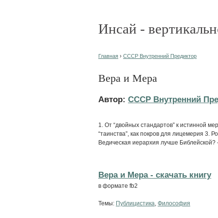
Инсай - вертикальн
Главная
›
СССР Внутренний Предиктор
Вера и Мера
Автор:
СССР Внутренний Пр
1. От “двойных стандартов” к истинной м
“таинства”, как покров для лицемерия 3. Ро
Ведическая иерархия лучше Библейской? 
Вера и Мера - cкачать книгу
в формате fb2
Темы:
Публицистика
,
Философия