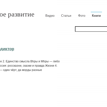
ое развитие
Видео
Статьи
Фото
Книги
едиктор
ере 2. Единство смысла Вhры и Мhры — либо
ссия: россказни, сказки и правда Жизни 4.
— один чёрт, да морды разные