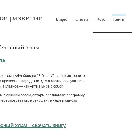
ое развитие
Видео
Статьи
Фото
Книги
Телесный хлам
ла
системы «Флайледи» "FLYLady", дает в интернете
привести в порядок их дом и жизнь. Она учит, как
 а главное — как жить в мире с собой.
ы с лишним весом, авторы предлагают программу
 пересмотреть свое отношение к еде и самому
сный хлам - cкачать книгу