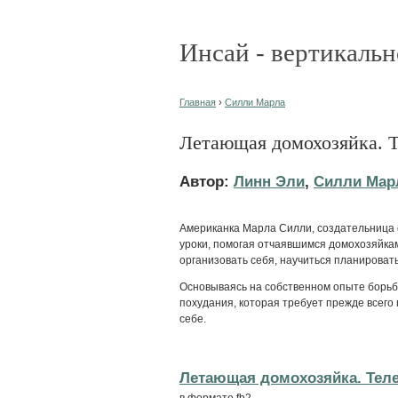
Инсай - вертикальн
Главная
›
Силли Марла
Летающая домохозяйка. 
Автор:
Линн Эли
,
Силли Мар
Американка Марла Силли, создательница 
уроки, помогая отчаявшимся домохозяйкам 
организовать себя, научиться планировать,
Основываясь на собственном опыте борьб
похудания, которая требует прежде всего
себе.
Летающая домохозяйка. Теле
в формате fb2