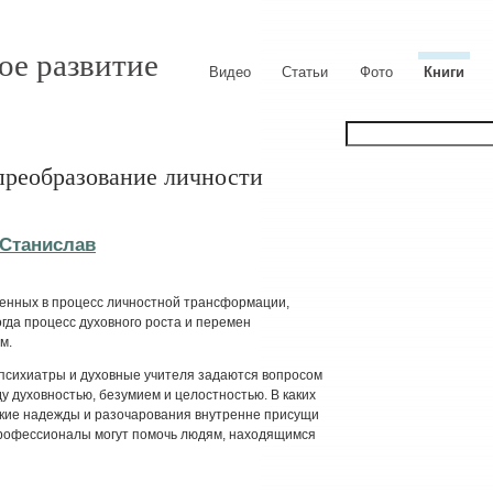
ое развитие
Видео
Статьи
Фото
Книги
преобразование личности
Станислав
ченных в процесс личностной трансформации,
огда процесс духовного роста и перемен
м.
 психиатры и духовные учителя задаются вопросом
ду духовностью, безумием и целостностью. В каких
кие надежды и разочарования внутренне присущи
 профессионалы могут помочь людям, находящимся