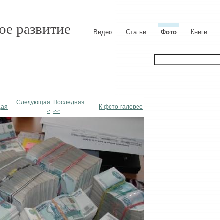
ое развитие
Видео
Статьи
Фото
Книги
Следующая
Последняя
щая
К фото-галерее
>
>>