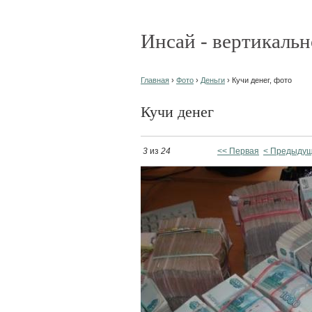
Инсай - вертикальн
Главная
›
Фото
›
Деньги
› Кучи денег, фото
Кучи денег
3
из
24
<< Первая
< Предыду