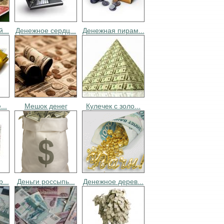
...
Денежное сердц...
Денежная пирам...
...
Мешок денег
Кулечек с золо...
...
Деньги россыпь...
Денежное дерев...