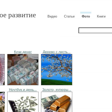
ое развитие
Видео
Статьи
Фото
Книги
Кучи денег
Дерево с листь...
Ноутбук и день...
Золото, купюры...