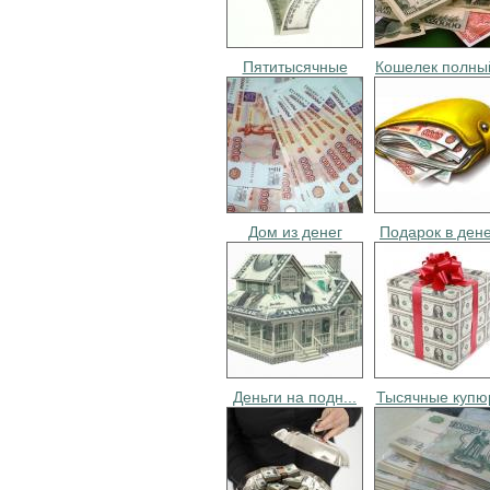
Пятитысячные
Кошелек полный
Дом из денег
Подарок в дене
Деньги на подн...
Тысячные купюр