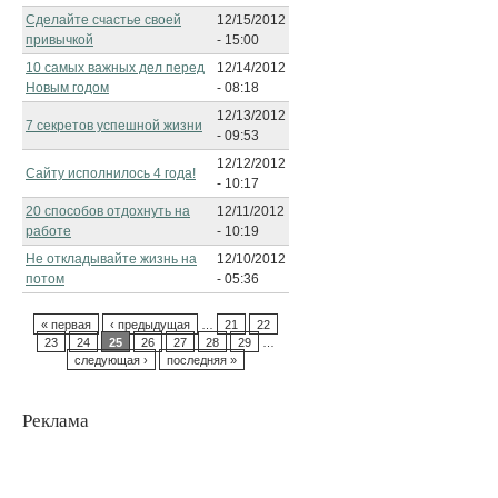
Сделайте счастье своей
12/15/2012
привычкой
- 15:00
10 самых важных дел перед
12/14/2012
Новым годом
- 08:18
12/13/2012
7 секретов успешной жизни
- 09:53
12/12/2012
Сайту исполнилось 4 года!
- 10:17
20 способов отдохнуть на
12/11/2012
работе
- 10:19
Не откладывайте жизнь на
12/10/2012
потом
- 05:36
« первая
‹ предыдущая
…
21
22
23
24
25
26
27
28
29
…
следующая ›
последняя »
Реклама