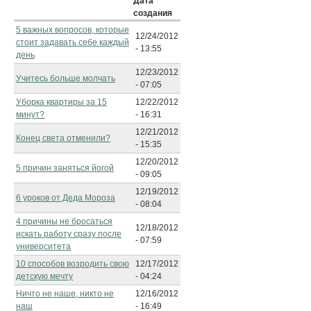
Дата
создания
5 важных вопросов, которые
12/24/2012
стоит задавать себе каждый
- 13:55
день
12/23/2012
Учитесь больше молчать
- 07:05
Уборка квартиры за 15
12/22/2012
минут?
- 16:31
12/21/2012
Конец света отменили?
- 15:35
12/20/2012
5 причин заняться йогой
- 09:05
12/19/2012
6 уроков от Деда Мороза
- 08:04
4 причины не бросаться
12/18/2012
искать работу сразу после
- 07:59
университета
10 способов возродить свою
12/17/2012
детскую мечту
- 04:24
Ничто не наше, никто не
12/16/2012
наш
- 16:49