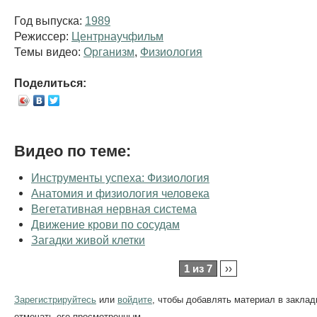
Год выпуска:
1989
Режиссер:
Центрнаучфильм
Темы видео:
Организм
,
Физиология
Поделиться:
Видео по теме:
Инструменты успеха: Физиология
Анатомия и физиология человека
Вегетативная нервная система
Движение крови по сосудам
Загадки живой клетки
1 из 7
››
Зарегистрируйтесь
или
войдите
, чтобы добавлять материал в заклад
отмечать его просмотренным