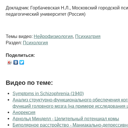
Докладчик: Горбачевская Н.Л., Московский городской пс
педагогический университет (Россия)
Темы видео:
Нейрофизиология
,
Психиатрия
Раздел:
Психология
Поделиться:
Видео по теме:
Symptoms in Schizophrenia (1940)
Анализ структурно-функционального обеспечения ко
функций головного мозга (на примере исследования
Анорексия
Арнольд Минделл - Целительный потенциал комы
Биполярное расстройство - Маниакально-депрессив