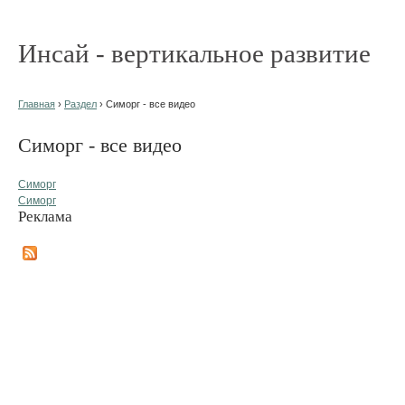
Инсай - вертикальное развитие
Главная
›
Раздел
› Симорг - все видео
Симорг - все видео
Симорг
Симорг
Реклама