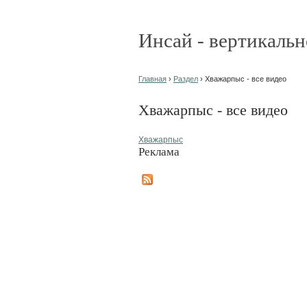
Инсай - вертикальн
Главная
›
Раздел
› Хважарпыс - все видео
Хважарпыс - все видео
Хважарпыс
Реклама