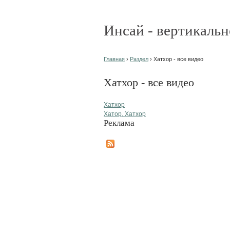
Инсай - вертикальн
Главная
›
Раздел
› Хатхор - все видео
Хатхор - все видео
Хатхор
Хатор, Хатхор
Реклама