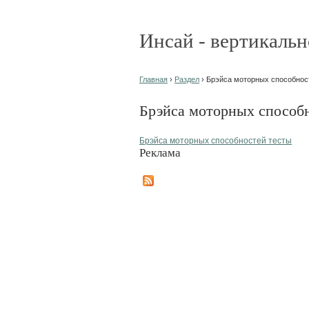
Инсай - вертикальн
Главная
›
Раздел
› Брэйса моторных способност
Брэйса моторных способн
Брэйса моторных способностей тесты
Реклама