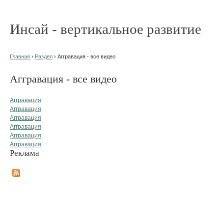
Инсай - вертикальное развитие
Главная
›
Раздел
› Аггравация - все видео
Аггравация - все видео
Аггравация
Аггравация
Аггравация
Аггравация
Аггравация
Аггравация
Реклама