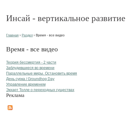
Инсай - вертикальное развитие
Главная
›
Раздел
› Время - все видео
Время - все видео
Теория бессмертия - 2 части
Заблудившиеся во времени
Параллельные миры. Остановить время
День сурка / Groundhog Day
Управление временем
Экхарт Толле о переходных существах
Реклама