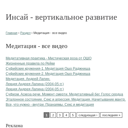
Инсай - вертикальное развитие
Главная
›
Раздел
› Медитация - все видео
Медитация - все видео
Медитативная практика - Мистическая роза от ОШО
Жизненные правила по Рейки
Суфийские кружения-1. Медитация Ошо Раджниша
Суфийские кружения-2. Медитация Ошо Раджниша
Медитация. Андрей Лапин.
Лекция Андрея Лапина (2004-05 гг.)
Лекция Андрея Лапина (2004-05 гг.)
Суфизм. Аскеза речи. Момент смерти. Медитативный бег. Голос сердца
Эталонное состояние. Секс и агрессия. Медитация. Начитывание мантр.
Все, что нужно - внутри. Пранаямы. Секс и медитация
1
2
3
4
5
следующая ›
последняя »
Реклама