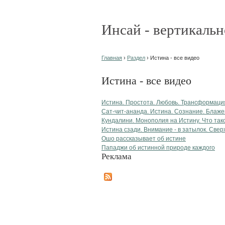
Инсай - вертикальн
Главная
›
Раздел
› Истина - все видео
Истина - все видео
Истина. Простота. Любовь. Трансформаци
Сат-чит-ананда. Истина. Сознание. Блажен
Кундалини. Монополия на Истину. Что тако
Истина сзади. Внимание - в затылок. Свер
Ошо рассказывает об истине
Пападжи об истинной природе каждого
Реклама