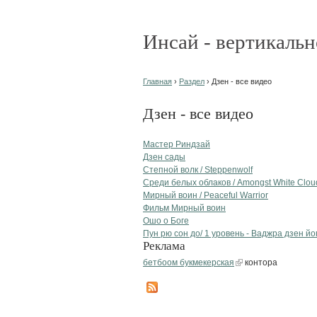
Инсай - вертикальн
Главная
›
Раздел
› Дзен - все видео
Дзен - все видео
Мастер Риндзай
Дзен сады
Степной волк / Steppenwolf
Среди белых облаков / Amongst White Clou
Мирный воин / Peaceful Warrior
Фильм Мирный воин
Ошо о Боге
Пун рю сон до/ 1 уровень - Ваджра дзен йо
Реклама
бетбоом букмекерская
контора