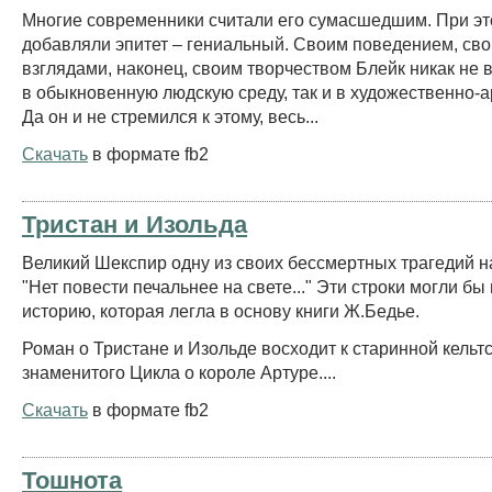
Многие современники считали его сумасшедшим. При эт
добавляли эпитет – гениальный. Своим поведением, св
взглядами, наконец, своим творчеством Блейк никак не 
в обыкновенную людскую среду, так и в художественно-а
Да он и не стремился к этому, весь...
Скачать
в формате fb2
Тристан и Изольда
Великий Шекспир одну из своих бессмертных трагедий н
"Нет повести печальнее на свете..." Эти строки могли бы
историю, которая легла в основу книги Ж.Бедье.
Роман о Тристане и Изольде восходит к старинной кельтс
знаменитого Цикла о короле Артуре....
Скачать
в формате fb2
Тошнота