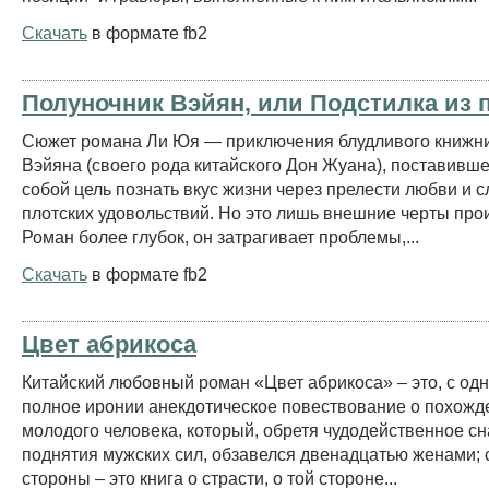
Скачать
в формате fb2
Полуночник Вэйян, или Подстилка из 
Сюжет романа Ли Юя — приключения блудливого книжн
Вэйяна (своего рода китайского Дон Жуана), поставивш
собой цель познать вкус жизни через прелести любви и с
плотских удовольствий. Но это лишь внешние черты про
Роман более глубок, он затрагивает проблемы,...
Скачать
в формате fb2
Цвет абрикоса
Китайский любовный роман «Цвет абрикоса» – это, с од
полное иронии анекдотическое повествование о похожд
молодого человека, который, обретя чудодейственное с
поднятия мужских сил, обзавелся двенадцатью женами; 
стороны – это книга о страсти, о той стороне...