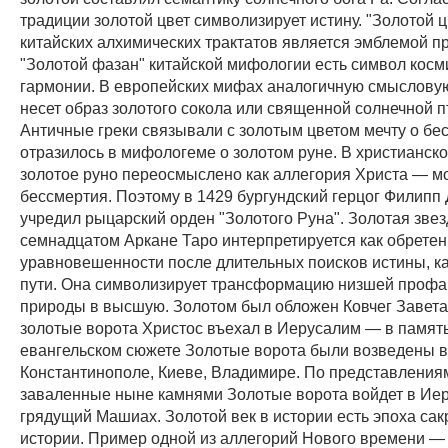
традиции золотой цвет символизирует истину. "Золотой ц
китайских алхимических трактатов является эмблемой п
"Золотой фазан" китайской мифологии есть символ косм
гармонии. В европейских мифах аналогичную смысловую
несет образ золотого сокола или священной солнечной 
Античные греки связывали с золотым цветом мечту о бес
отразилось в мифологеме о золотом руне. В христианск
золотое руно переосмыслено как аллегория Христа — м
бессмертия. Поэтому в 1429 бургундский герцог Филипп
учредил рыцарский орден "Золотого Руна". Золотая звез
семнадцатом Аркане Таро интерпретируется как обрете
уравновешенности после длительных поисков истины, к
пути. Она символизирует трансформацию низшей профа
природы в высшую. Золотом был обложен Ковчег Завета
золотые ворота Христос въехал в Иерусалим — в память
евангельском сюжете Золотые ворота были возведены в
Константинополе, Киеве, Владимире. По представления
заваленные ныне камнями Золотые ворота войдет в Ие
грядущий Машиах. Золотой век в истории есть эпоха са
истории. Пример одной из аллегорий Нового времени 