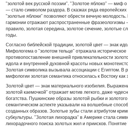
"золотой век русской поэзии". "Золотое яблоко" — миф о
— стало символом раздора. В сказках ряда европейских
"золотые яблоки" позволяют обрести вечную молодость.
гармонии отражают распространенные фразеологизмы 
правило, золотая середина, золотое сечение, золотые с
годы.
Согласно библейской традиции, золотой цвет — знак ид
Мифологема о "золотом тельце" отражала историческое
противопоставление внешней привлекательности золот
идола и внутренней духовной красоты новых монотеистс
Золотая символика вызывала ассоциации с Египтом. В р
мифологии золотая семантика относилась к Востоку как 
Золотой цвет — знак материального изобилия. Выражени
золотой каемочкой" отражает мотив легкого, даже чудес
богатства. Пушкинские образы золотой рыбки и золотого
семантическом аспекте указывали на волшебные спосо
созданных образов. Золотые зубы стали атрибутом кри
субкультуры. "Золотая лихорадка" в Америке стала сим
лихорадочного поиска золотых жил и приисков. Понятие 