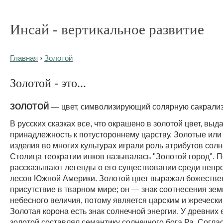
Инсай - вертикальное развитие
Главная
›
Золотой
Золотой - это...
ЗОЛОТОЙ
— цвет, символизирующий солярную сакрали
В русских сказках все, что окрашено в золотой цвет, выд
принадлежность к потустороннему царству. Золотые ил
изделия во многих культурах играли роль атрибутов солн
Столица теократии инков называлась "Золотой город". П
рассказывают легенды о его существовании среди неп
лесов Южной Америки. Золотой цвет выражал божестве
присутствие в тварном мире; он — знак соотнесения зем
небесного величия, потому является царским и жречески
Золотая корона есть знак солнечной энергии. У древних 
золотой составлял семантику солнечного бога Ра. Согла