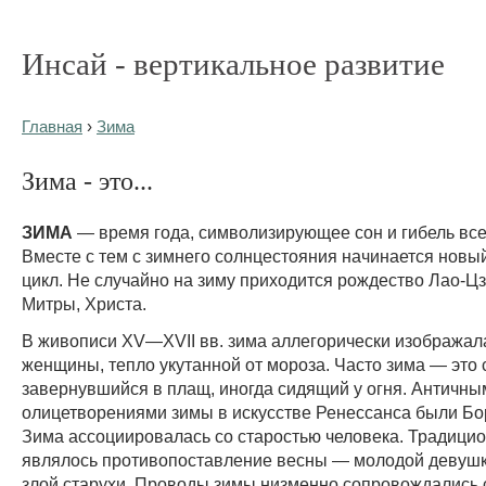
Инсай - вертикальное развитие
Главная
›
Зима
Зима - это...
ЗИМА
— время года, символизирующее сон и гибель все
Вместе с тем с зимнего солнцестояния начинается новы
цикл. Не случайно на зиму приходится рождество Лао-Цз
Митры, Христа.
В живописи XV—XVII вв. зима аллегорически изображал
женщины, тепло укутанной от мороза. Часто зима — это 
завернувшийся в плащ, иногда сидящий у огня. Античны
олицетворениями зимы в искусстве Ренессанса были Бо
Зима ассоциировалась со старостью человека. Традици
являлось противопоставление весны — молодой девуш
злой старухи. Проводы зимы низменно сопровождались