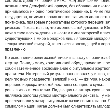
системах Древних Греции и Рима. Над эллинскими поли
возвышался Дельфийский оракул, без обращения к кото
принималось ни одно политическое решение. В Риме гл
государства, помимо прочих постов, занимал должность
понтифика, правовые прерогативы которого перешли за
римским. Показательно, что именно с этой должности Ю
начал свое восхождение к высотам императорской власт
существующих в мире монархов лишь японский микадо 
теократической фигурой, генетически восходящей к иер
правлению.
Во исполнение религиозной миссии зачастую правителе
жертву. По-видимому, христианский обряд причастия пр
собой затемненное воспоминание о ритуальном жертв
правителя. Интересный ритуал практиковался у инков, к
религиозных празднеств "великий инка" — фигура, нахо
вершине иерократической лестницы солярного культа, —
раны в язык и гениталии. Падающая на алтарь кровь пр
являлась залогом успеха мистериального действа. Ту же
преследовали у хазар ритуальные казни своих каганов. 
символом нации, каган должен был олицетворять молодос