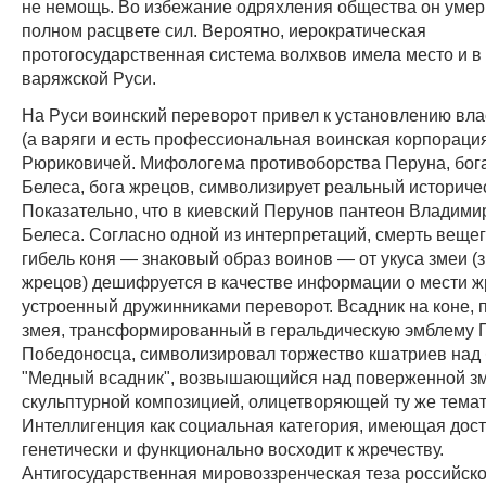
не немощь. Во избежание одряхления общества он уме
полном расцвете сил. Вероятно, иерократическая
протогосударственная система волхвов имела место и в 
варяжской Руси.
На Руси воинский переворот привел к установлению вла
(а варяги и есть профессиональная воинская корпораци
Рюриковичей. Мифологема противоборства Перуна, бога
Белеса, бога жрецов, символизирует реальный историче
Показательно, что в киевский Перунов пантеон Владими
Белеса. Согласно одной из интерпретаций, смерть вещег
гибель коня — знаковый образ воинов — от укуса змеи (
жрецов) дешифруется в качестве информации о мести ж
устроенный дружинниками переворот. Всадник на коне,
змея, трансформированный в геральдическую эмблему 
Победоносца, символизировал торжество кшатриев над
"Медный всадник", возвышающийся над поверженной зм
скульптурной композицией, олицетворяющей ту же темат
Интеллигенция как социальная категория, имеющая дост
генетически и функционально восходит к жречеству.
Антигосударственная мировоззренческая теза российск