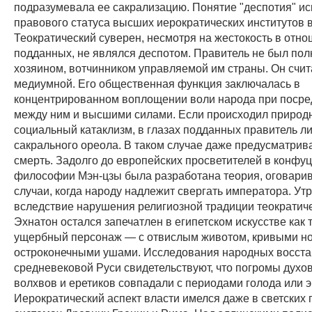
подразумевала ее сакрализацию. Понятие "деспотия" и
правового статуса высших иерократических институтов в
Теократический суверен, несмотря на жестокость в отн
подданных, не являлся деспотом. Правитель не был по
хозяином, вотчинником управляемой им страны. Он счи
медиумной. Его общественная функция заключалась в
концентрированном воплощении воли народа при посре
между ним и высшими силами. Если происходил природ
социальный катаклизм, в глазах подданных правитель л
сакрального ореола. В таком случае даже предусматрив
смерть. Задолго до европейских просветителей в конфу
философии Мэн-цзы была разработана теория, оговар
случаи, когда народу надлежит свергать императора. У
вследствие нарушения религиозной традиции теократиче
Эхнатон остался запечатлен в египетском искусстве как 
ущербный персонаж — с отвислым животом, кривыми но
остроконечными ушами. Исследования народных восст
средневековой Руси свидетельствуют, что погромы духо
волхвов и еретиков совпадали с периодами голода или 
Иерократический аспект власти имелся даже в светских 