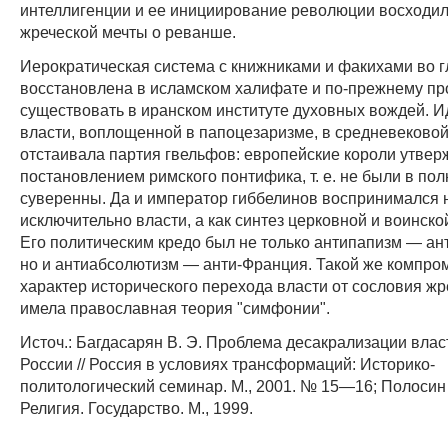
интеллигенции и ее инициирование революции восходил
жреческой мечты о реванше.
Иерократическая система с книжниками и факихами во 
восстановлена в исламском халифате и по-прежнему п
существовать в иранском институте духовных вождей. 
власти, воплощенной в папоцезаризме, в средневеково
отстаивала партия гвельфов: европейские короли утвер
постановлением римского понтифика, т. е. не были в по
суверенны. Да и император гиббелинов воспринимался н
исключительно власти, а как синтез церковной и воинско
Его политическим кредо был не только антипапизм — ан
но и антиабсолютизм — анти-Франция. Такой же компр
характер исторического перехода власти от сословия ж
имела православная теория "симфонии".
Источ.: Багдасарян В. Э. Проблема десакрализации влас
России // Россия в условиях трансформаций: Историко-
политологический семинар. М., 2001. № 15—16; Полосин 
Религия. Государство. М., 1999.