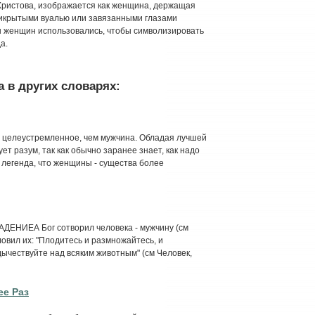
 Христова, изображается как женщина, держащая
прикрытыми вуалью или завязанными глазами
ы женщин использовались, чтобы символизировать
а.
 в других словарях:
и целеустремленное, чем мужчина. Обладая лучшей
т разум, так как обычно заранее знает, как надо
 легенда, что женщины - существа более
НИЕА Бог сотворил человека - мужчину (см
ловил их: "Плодитесь и размножайтесь, и
дычествуйте над всяким животным" (см Человек,
е Раз