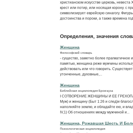
христианском искусстве церковь, невеста
крест или потир, или носящая корону. с 
символизирует еврейскую синагогу. Фигур
достоинства и пороки, а также времена год
Определения, значения слова
Женщина
Философский словарь
- существо, заметно более прагматичное 
памятью, женщина реже мужчины используе
действовать или что говорить. Существует
утонченные, духовные,...
Женщина
Библейская энциклопедия Брокгауза
I СОТВОРЕНИЕ ЖЕНЩИНЫ И ЕЕ ГРЕХОПАДЕ
Муж) и женщину (Быт 1:26 и след)и благос
наполняйте землю, и обладайте ею, и вла
IV,1) Об отношениях между мужчиной и...
Женщина, Рожавшая Шесть И Боле
Психологическая энциклопедия