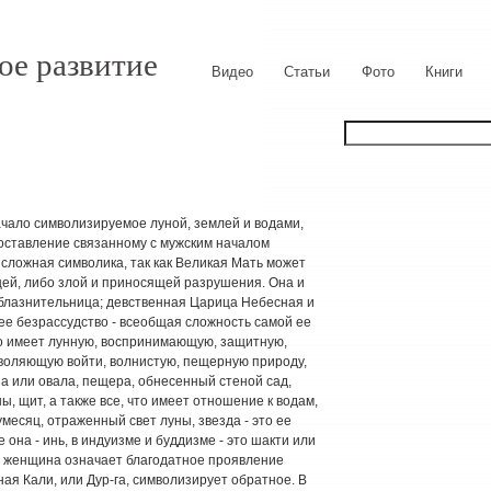
ое развитие
Видео
Статьи
Фото
Книги
ачало символизируемое луной, землей и водами,
оставление связанному с мужским началом
сложная символика, так как Великая Мать может
цей, либо злой и приносящей разрушения. Она и
облазнительница; девственная Царица Небесная и
ее безрассудство - всеобщая сложность самой ее
о имеет лунную, воспринимающую, защитную,
воляющую войти, волнистую, пещерную природу,
а или овала, пещера, обнесенный стеной сад,
ны, щит, а также все, что имеет отношение к водам,
месяц, отраженный свет луны, звезда - это ее
она - инь, в индуизме и буддизме - это шакти или
ая женщина означает благодатное проявление
ная Кали, или Дур-га, символизирует обратное. В