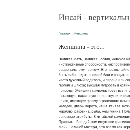
Инсай - вертикальн
Главная
›
Женщина
Женщина - это...
Великая Мать, Великая Богиня, женское н
инстинктивные способности, как противоп
рациональному порядку. Это чрезвычайно 
быть либо подательницей благ и защитни
чисто духовный водитель, и сирена или с
гарпия и шлюха; высшая мудрость и крайн
природы. Женщину символизирует все, чт
питающую, пассивную, полостную или поз
нечто, имеющее форму ограненного алмаз
колодец, дверь, ворота, чаша, канава, нож
кораблю, раковина, рыба, жемчужина. Полу
основные атрибуты. В китайской символике 
Пракрита. В индийском искусстве красив
Майи, Великой Матери, в то время как Чер