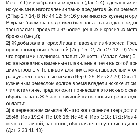
Иер 17:1) и изображениях идолов (Дан 5:4), сделанных 
искусными в изготовлении таких предметов были ремес
(2Пар 2:7,14) В Ис 44:12; 54:16 упоминаются кузнец и ору
В храм Соломона не должен был попасть ни один предме
требовались предметы из более ценных и красивых мета
бронзы (меди);
2)
Ж добывали в горах Ливана, ввозили из Фарсиса, Гре
причерноморских областей (Иер 15:12; Иез 27:12,19) Уче
что первыми научились плавить Ж хетты (Малая Азия) В
использовались каменные плавильные печи высотой при
диаметром 1 м Топливом для них служил древесный угол
раздували с помощью мехов (Иер 6:29; Иез 22:20) Согл 1
кузнечным ремеслом долгое время владели исключит см
Филистимляне, предположит принесшие это иск-во с се
обрабатывать Ж было причиной их первонач превосходс
области;
3)
в переносном смысле Ж - это воплощение твердости и
28:48; Иов 19:24; Пс 106:16; Ис 48:4; Иер 1:18; 17:1; Иез 
железа с глиной, напротив, обозначает отсутствие единс
(Дан 2:33,41-43)