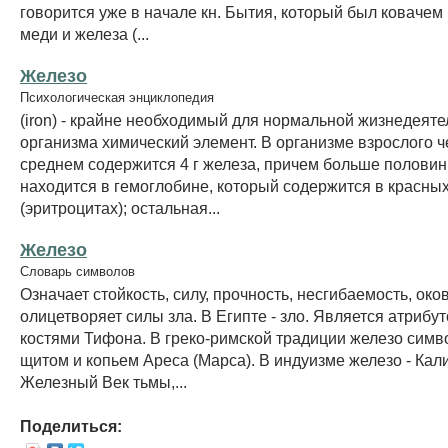
говорится уже в начале кн. Бытия, который был ковачем 
меди и железа (...
Железо
Психологическая энциклопедия
(iron) - крайне необходимый для нормальной жизнедеяте
организма химический элемент. В организме взрослого ч
среднем содержится 4 г железа, причем больше половин
находится в гемоглобине, который содержится в красных
(эритроцитах); остальная...
Железо
Словарь символов
Означает стойкость, силу, прочность, несгибаемость, око
олицетворяет силы зла. В Египте - зло. Является атрибу
костями Тифона. В греко-римской традиции железо симв
щитом и копьем Ареса (Марса). В индуизме железо - Кали
Железный Век тьмы,...
Поделиться: