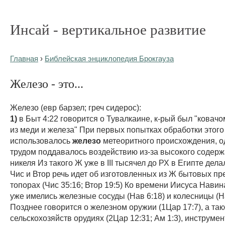
Инсай - вертикальное развитие
Главная
›
Библейская энциклопедия Брокгауза
Железо - это...
Железо (евр барзел; греч сидерос):
1)
в Быт 4:22 говорится о Тувалкаине, к-рый был "ковачо
из меди и железа" При первых попытках обработки этого
использовалось
железо
метеоритного происхождения, о
трудом поддавалось воздействию из-за высокого содерж
никеля Из такого Ж уже в III тысячел до РХ в Египте дел
Чис и Втор речь идет об изготовленных из Ж бытовых пр
топорах (Чис 35:16; Втор 19:5) Ко времени Иисуса Нави
уже имелись железные сосуды (Нав 6:18) и колесницы (Н
Позднее говорится о железном оружии (1Цар 17:7), а так
сельскохозяйств орудиях (2Цар 12:31; Ам 1:3), инструмен