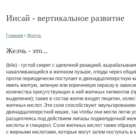
Инсай - вертикальное развитие
Главная
›
Желчь
Желчь - это...
(bile) - густой секрет с щелочной реакцией, вырабатыва
накапливающийся в желчном пузыре, откуда через общ
проток периодически поступает в двенадцатиперстную к
иметь желтую, зеленую или коричневую окраску в зависи
количества присутствующих в ней желчных пигментов (п
выделения); также в состав желчи входят лецитин, холес
желчных кислот. Эти соли способствуют эмульгированию
двенадцатиперстной кишке, так чтобы они могли легче у
расщепляясь под действием липазы поджелудочной жел
кислоты и глицерол. Соли желчных кислот также образу
с жирными кислотами, которые могут затем поступать в