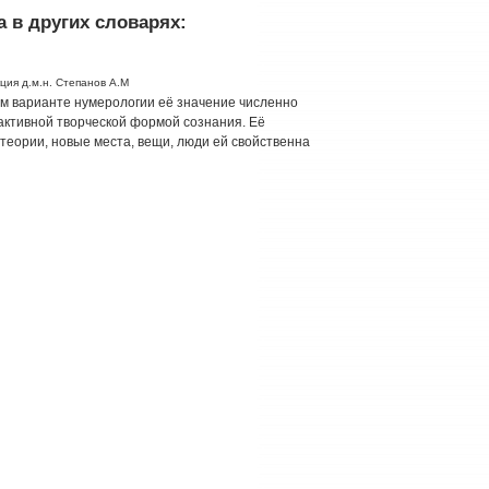
 в других словарях:
ция д.м.н. Степанов А.М
ком варианте нумерологии её значение численно
активной творческой формой сознания. Её
 теории, новые места, вещи, люди ей свойственна