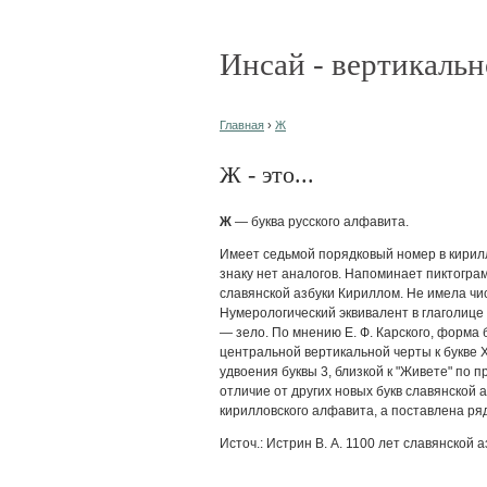
Инсай - вертикальн
Главная
›
Ж
Ж - это...
Ж
— буква русского алфавита.
Имеет седьмой порядковый номер в кирил
знаку нет аналогов. Напоминает пиктогра
славянской азбуки Кириллом. Не имела чи
Нумерологический эквивалент в глаголице
— зело. По мнению Е. Ф. Карского, форма
центральной вертикальной черты к букве Х
удвоения буквы 3, близкой к "Живете" по п
отличие от других новых букв славянской а
кирилловского алфавита, а поставлена ряд
Источ.: Истрин В. А. 1100 лет славянской аз