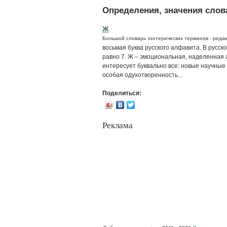
Определения, значения слова
Ж
Большой словарь эзотерических терминов - редак
восьмая буква русского алфавита. В русс
равно 7. Ж – эмоциональная, наделенная 
интересует буквально все: новые научные
особая одухотворенность...
Поделиться:
Реклама