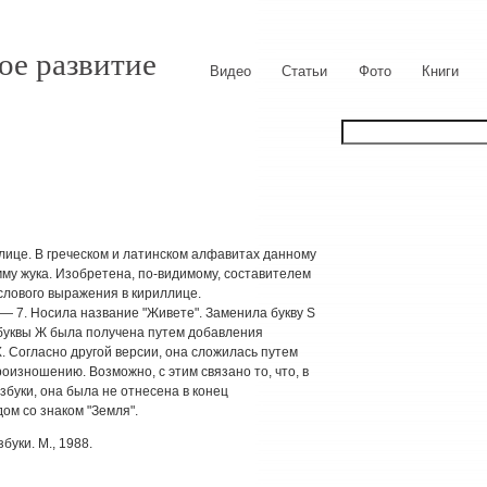
ое развитие
Видео
Статьи
Фото
Книги
лице. В греческом и латинском алфавитах данному
мму жука. Изобретена, по-видимому, составителем
слового выражения в кириллице.
 — 7. Носила название "Живете". Заменила букву S
 буквы Ж была получена путем добавления
. Согласно другой версии, она сложилась путем
роизношению. Возможно, с этим связано то, что, в
збуки, она была не отнесена в конец
ом со знаком "Земля".
буки. М., 1988.