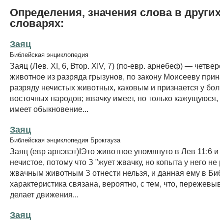
Определения, значения слова в други
словарях:
Заяц
Библейская энциклопедия
Заяц (Лев. XI, 6, Втор. XIV, 7) (по-евр. арнебеф) — четве
животное из разряда грызунов, по закону Моисееву при
разряду нечистых животных, каковым и признается у бо
восточных народов; жвачку имеет, но только кажущуюся,
имеет обыкновение...
Заяц
Библейская энциклопедия Брокгауза
Заяц (евр арнэвэт)IЭто животное упомянуто в Лев 11:6 и 
нечистое, потому что З "жует жвачку, но копыта у него не
жвачным животным З отнести нельзя, и данная ему в Би
характеристика связана, вероятно, с тем, что, пережевы
делает движения...
Заяц