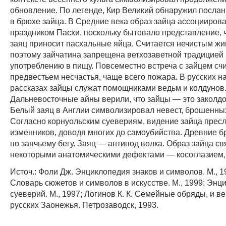
обновление. По легенде, Кир Великий обнаружил послан
в брюхе зайца. В Средние века образ зайца ассоциирова
праздником Пасхи, поскольку бытовало представление, 
заяц приносит пасхальные яйца. Считается нечистым ж
поэтому зайчатина запрещена ветхозаветной традицией 
употреблению в пищу. Повсеместно встреча с зайцем сч
предвестьем несчастья, чаще всего пожара. В русских 
рассказах зайцы служат помощниками ведьм и колдунов
Дальневосточные айны верили, что зайцы — это заколд
Белый заяц в Англии символизировал невест, брошенны
Согласно корнуольским суевериям, видение зайца прес
изменников, доводя многих до самоубийства. Древние б
по заячьему бегу. Заяц — антипод волка. Образ зайца св
некоторыми анатомическими дефектами — косоглазием, 
Источ.: Фоли Дж. Энциклопедия знаков и символов. М., 1
Словарь сюжетов и символов в искусстве. М., 1999; Энц
суеверий. М., 1997; Логинов К. К. Семейные обряды, и в
русских Заонежья. Петрозаводск, 1993.