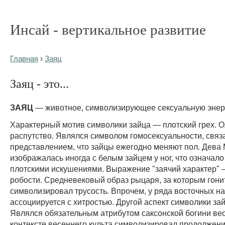
Инсай - вертикальное развитие
Главная
›
Заяц
Заяц - это...
ЗАЯЦ
— животное, символизирующее сексуальную энерг
Характерный мотив символики зайца — плотский грех. 
распутство. Являлся символом гомосексуальности, связ
представлением, что зайцы ежегодно меняют пол. Дева
изображалась иногда с белым зайцем у ног, что означало
плотскими искушениями. Выражение "заячий характер"
робости. Средневековый образ рыцаря, за которым гонит
символизировал трусость. Впрочем, у ряда восточных н
ассоциируется с хитростью. Другой аспект символики за
Являлся обязательным атрибутом саксонской богини ве
контексте весеннего культа символизировал продолжени